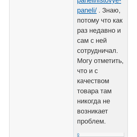
paneli/listovye-
paneli/
. Знаю,
потому что как
раз недавно и
сам с ней
сотрудничал.
Могу отметить,
что и с
качеством
товара там
никогда не
возникает
проблем.
0