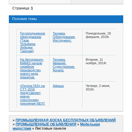
Страница:
1
Похожие темы
Грузоподъемное
Техника,
Понедельник, 18
оборудование
Оборудование,
февраля, 2019г.
(Тали;
Инструмент.
Тельфера;
Лебедки;
Такелаж)
На Автоприцеп-
Техника.
Вторник, 11
КАМАЗ начали
Авиация.
ноября, 2014г.
серийное
Судостроение.
производство
Космос
нового ряда
прицепов.
«Группа ГАЗ» на
Афиша
Четверг, 2 июня,
СТТ-2016
2016г.
представляет
новую
спецтехнику
поколения NEXT
»
ПРОМЫШЛЕННАЯ ДОСКА БЕСПЛАТНЫХ ОБЪЯВЛЕНИЙ
»
ПРОМЫШЛЕННЫЕ ОБЪЯВЛЕНИЯ
»
Мебельная
индустрия
»
Листовые панели