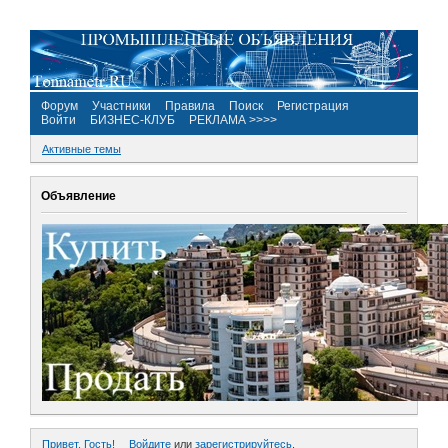
Форум
Участники
Правила
Поиск
Регистрация
Войти
БИЗНЕС-КЛУБ
РЕКЛАМА >>>>
Активные темы
Объявление
Привет, Гость!
Войдите
или
зарегистрируйтесь
.