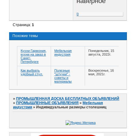
наверное
0
Страница:
1
Похожие темы
Кухни Гармония,
Мебельная
Понедельник, 15
кухни на заказ в
индустрия
августа, 2022г.
Санкт-
Петербурге
Как выбрать
Полезные
Воскресенье, 16
удобный стул.
"штучки" -
мая, 2021г.
советы и
материалы
»
ПРОМЫШЛЕННАЯ ДОСКА БЕСПЛАТНЫХ ОБЪЯВЛЕНИЙ
»
ПРОМЫШЛЕННЫЕ ОБЪЯВЛЕНИЯ
»
Мебельная
индустрия
»
Индивидуальные размеры столешниц