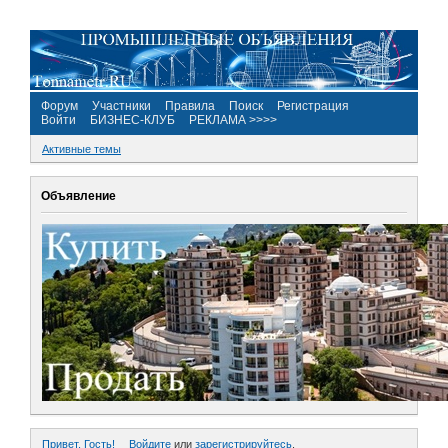
Форум
Участники
Правила
Поиск
Регистрация
Войти
БИЗНЕС-КЛУБ
РЕКЛАМА >>>>
Активные темы
Объявление
Привет, Гость!
Войдите
или
зарегистрируйтесь
.