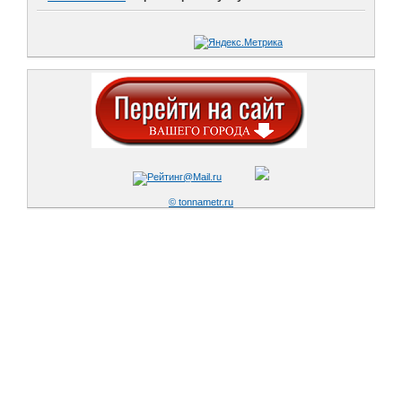
© tonnametr.ru