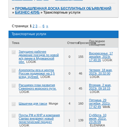
»
ПРОМЫШЛЕННАЯ ДОСКА БЕСПЛАТНЫХ ОБЪЯВЛЕНИЙ
»
БИЗНЕС-КЛУБ
»
Транспортные услуги
Страница:
1
2
3
…
6
»
Транспортные услуги
Последнее
Тема
Ответов
Просмотров
сообщение
Запущено рабочее
Воскресенье, 17
движение поездов по новой
0
155
декабря, 2023г.
ж/д линии в Мурманской
17:49:26
LOGIK
обл.
LOGIK
Аэропорты юга и центра
Четверг, 18 мая,
России поддержат на 2,5
0
46
2023г. 20:32:00
млрд. рублей.
LOGIK
LOGIK
Расширен план развития
Вторник, 2 мая,
Северного морского пути.
0
45
2023г. 09:18:15
LOGIK
LOGIK
Пятница, 29
Шашечки для такси
Munge
4
160
октября, 2021г.
17:42:49
Winfk
Почты РФ и КНР и компания
Суббота, 10
Cianiao внедряют новый
июля, 2021г.
1
139
логистический продукт
23:26:09
LOGIK
ELENINKA