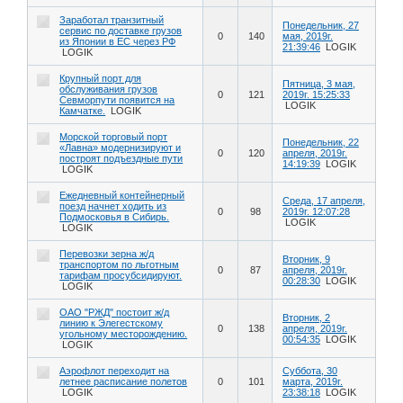
Заработал транзитный
Понедельник, 27
сервис по доставке грузов
0
140
мая, 2019г.
из Японии в ЕС через РФ
21:39:46
LOGIK
LOGIK
Крупный порт для
Пятница, 3 мая,
обслуживания грузов
0
121
2019г. 15:25:33
Севморпути появится на
LOGIK
Камчатке.
LOGIK
Морской торговый порт
Понедельник, 22
«Лавна» модернизируют и
0
120
апреля, 2019г.
построят подъездные пути
14:19:39
LOGIK
LOGIK
Ежедневный контейнерный
Среда, 17 апреля,
поезд начнет ходить из
0
98
2019г. 12:07:28
Подмосковья в Сибирь.
LOGIK
LOGIK
Перевозки зерна ж/д
Вторник, 9
транспортом по льготным
0
87
апреля, 2019г.
тарифам просубсидируют.
00:28:30
LOGIK
LOGIK
ОАО "РЖД" постоит ж/д
Вторник, 2
линию к Элегестскому
0
138
апреля, 2019г.
угольному месторождению.
00:54:35
LOGIK
LOGIK
Аэрофлот переходит на
Суббота, 30
летнее расписание полетов
0
101
марта, 2019г.
LOGIK
23:38:18
LOGIK