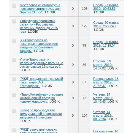
Лихтеровоз «Севморпуть»
Среда, 27 марта,
поставил партию груза для
0
105
2019г. 00:53:51
"Арктик СПГ-2".
LOGIK
LOGIK
Утверждена программа
Среда, 20 марта,
развития «Российских
0
129
2019г. 20:21:43
железных дорог» до 2025
LOGIK
года
LOGIK
В «Аэрофлоте» на
Среда, 20 марта,
некоторых направлениях
0
79
2019г. 17:19:34
введены безбагажные
LOGIK
тарифы.
LOGIK
Уголь-Транс закупит
Вторник, 19
железнодорожные вагоны на
0
89
марта, 2019г.
сумму свыше 15 млрд руб.
14:57:02
LOGIK
LOGIK
"РЖД" продали контрольный
Понедельник, 18
пакет акций АО
0
87
марта, 2019г.
"Рефсервис".
LOGIK
21:36:37
LOGIK
«ТрансКонтейнер» отправил
Четверг, 14
контейнерный поезд по
0
72
марта, 2019г.
новому маршруту.
LOGIK
10:49:43
LOGIK
Завод по производству
Четверг, 14
коммунальной спецтехники
0
104
марта, 2019г.
запущен в Приморье.
00:58:34
LOGIK
LOGIK
"РЖД" запустили сервис
Воскресенье, 10
поиска забытых вещей в