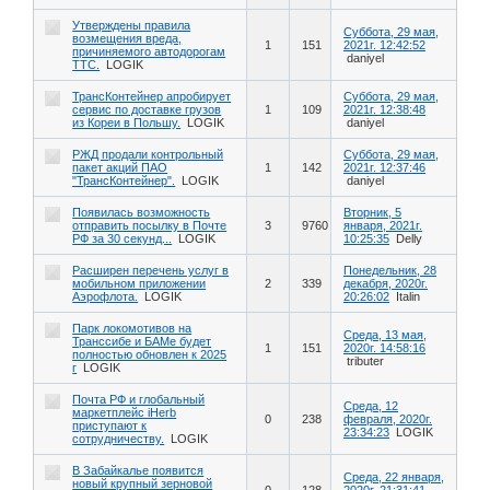
Утверждены правила
Суббота, 29 мая,
возмещения вреда,
1
151
2021г. 12:42:52
причиняемого автодорогам
daniyel
ТТС.
LOGIK
ТрансКонтейнер апробирует
Суббота, 29 мая,
сервис по доставке грузов
1
109
2021г. 12:38:48
из Кореи в Польшу.
LOGIK
daniyel
РЖД продали контрольный
Суббота, 29 мая,
пакет акций ПАО
1
142
2021г. 12:37:46
"ТрансКонтейнер".
LOGIK
daniyel
Появилась возможность
Вторник, 5
отправить посылку в Почте
3
9760
января, 2021г.
РФ за 30 секунд...
LOGIK
10:25:35
Delly
Расширен перечень услуг в
Понедельник, 28
мобильном приложении
2
339
декабря, 2020г.
Аэрофлота.
LOGIK
20:26:02
Italin
Парк локомотивов на
Среда, 13 мая,
Транссибе и БАМе будет
1
151
2020г. 14:58:16
полностью обновлен к 2025
tributer
г
LOGIK
Почта РФ и глобальный
Среда, 12
маркетплейс iHerb
0
238
февраля, 2020г.
приступают к
23:34:23
LOGIK
сотрудничеству.
LOGIK
В Забайкалье появится
Среда, 22 января,
новый крупный зерновой
0
128
2020г. 21:31:41