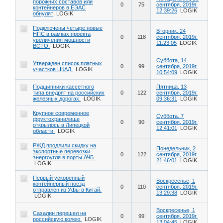
порожних составов или
0
75
сентября, 2019г.
контейнеров в ЕЭАС
12:39:26
LOGIK
обнулят
LOGIK
Подключены четыре новые
Вторник, 24
НПС в рамках проекта
0
118
сентября, 2019г.
увеличения мощности
11:23:05
LOGIK
ВСТО.
LOGIK
Суббота, 14
Утвержден список платных
0
99
сентября, 2019г.
участков ЦКАД.
LOGIK
10:54:09
LOGIK
Подшипники кассетного
Пятница, 13
типа внедрят на российских
0
122
сентября, 2019г.
железных дорогах.
LOGIK
09:36:31
LOGIK
Крупное современное
Суббота, 7
фруктохранилище
0
90
сентября, 2019г.
открылось в Липецкой
12:41:01
LOGIK
области.
LOGIK
РЖД продлили скидку на
Понедельник, 2
экспортные перевозки
0
122
сентября, 2019г.
энергоугля в порты АЧБ.
21:46:01
LOGIK
LOGIK
Первый ускоренный
Воскресенье, 1
контейнерный поезд
0
110
сентября, 2019г.
отправлен из Уфы в Китай.
13:29:38
LOGIK
LOGIK
Воскресенье, 1
Сахалин перешел на
0
99
сентября, 2019г.
российскую колею.
LOGIK
13:04:45
LOGIK