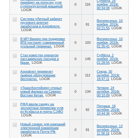
Суббота, 16
перейдет на погрузку угля
0
116
ноября, 2019г.
судопогрузочной машиной
00:34:08
LOGIK
LOGIK
Система «Личный кабинет
Воскресенье, 10
грузового агента»
0
91
ноября, 2019г.
заработала в Аэрофлоте.
02:21:55
LOGIK
LOGIK
В МП Ванино при поддержке
Воскресенье, 10
ВТБ построят современный
0
103
ноября, 2019г.
угольный терминал.
LOGIK
01:35:41
LOGIK
Стал известен оператор
Суббота, 2
пассажирских поездов в
0
145
ноября, 2019г.
Крым.
LOGIK
01:28:55
LOGIK
Аэрофлот перевезет
Среда, 30
лыжное оборудование
0
112
октября, 2019г.
бесплатно.
LOGIK
18:47:11
LOGIK
«ТрансКонтейнер» открыл
Четверг, 24
новый филиал на Северо-
0
134
октября, 2019г.
Востоке Китая.
LOGIK
00:10:09
LOGIK
РЖД ввели скидку на
Пятница, 18
экспортные перевозки угля
0
92
октября, 2019г.
из Кузбасса в порты СЗФО
10:44:36
LOGIK
LOGIK
Новый сервис для компаний
Воскресенье, 13
электронной коммерции
0
91
октября, 2019г.
заработал в Почте РФ.
11:38:18
LOGIK
LOGIK