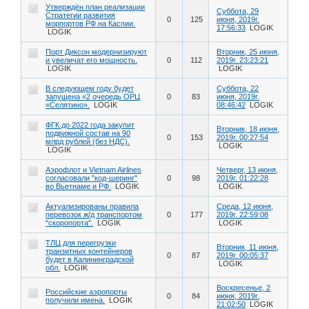
Утверждён план реализации
Суббота, 29
Стратегии развития
0
125
июня, 2019г.
морпортов РФ на Каспии.
17:56:33
LOGIK
LOGIK
Порт Диксон модернизируют
Вторник, 25 июня,
и увеличат его мощность.
0
112
2019г. 23:23:21
LOGIK
LOGIK
В следующем году будет
Суббота, 22
запущена «2 очередь ОРЦ
0
83
июня, 2019г.
«Селятино».
LOGIK
08:46:42
LOGIK
ФГК до 2022 года закупит
Вторник, 18 июня,
подвижной состав на 90
0
153
2019г. 00:27:54
млрд рублей (без НДС).
LOGIK
LOGIK
Аэрофлот и Vietnam Airlines
Четверг, 13 июня,
согласовали "код-шеринг"
0
98
2019г. 01:22:28
во Вьетнаме и РФ.
LOGIK
LOGIK
Актуализированы правила
Среда, 12 июня,
перевозок ж/д транспортом
0
177
2019г. 22:59:08
"скоропорта".
LOGIK
LOGIK
ТЛЦ для перегрузки
Вторник, 11 июня,
транзитных контейнеров
0
87
2019г. 00:05:37
будет в Калининградской
LOGIK
обл.
LOGIK
Воскресенье, 2
Российские аэропорты
0
84
июня, 2019г.
получили имена.
LOGIK
21:02:50
LOGIK