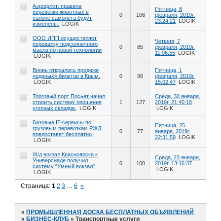
Аэрофлот: правила
Пятница, 8
перевозки животных в
0
106
февраля, 2019г.
салоне самолета будут
23:24:21
LOGIK
изменены.
LOGIK
ООО ИПП осуществляет
Четверг, 7
перевалку подсолнечного
0
85
февраля, 2019г.
масла по новой технологии
11:06:55
LOGIK
LOGIK
Вновь открылись продажи
Пятница, 1
«единых» билетов в Крым.
0
96
февраля, 2019г.
LOGIK
15:02:47
LOGIK
Торговый порт Посьет начал
Среда, 30 января,
строить систему орошения
1
127
2019г. 21:40:18
уголных складов.
LOGIK
LOGIK
Базовые IT-сервисы по
Пятница, 25
грузовым перевозкам РЖД
0
77
января, 2019г.
предоставят бесплатно.
22:31:59
LOGIK
LOGIK
Ж/д вокзал Красноярска к
Среда, 23 января,
Универсиаде получил
0
100
2019г. 13:16:37
систему "Умный вокзал".
LOGIK
LOGIK
Страница:
1
2
3
…
6
»
»
ПРОМЫШЛЕННАЯ ДОСКА БЕСПЛАТНЫХ ОБЪЯВЛЕНИЙ
»
БИЗНЕС-КЛУБ
»
Транспортные услуги