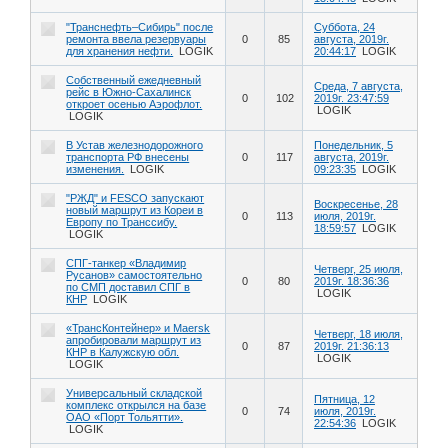
"Транснефть–Сибирь" после
Суббота, 24
ремонта ввела резервуары
0
85
августа, 2019г.
для хранения нефти.
LOGIK
20:44:17
LOGIK
Собственный ежедневный
Среда, 7 августа,
рейс в Южно-Сахалинск
0
102
2019г. 23:47:59
откроет осенью Аэрофлот.
LOGIK
LOGIK
В Устав железнодорожного
Понедельник, 5
транспорта РФ внесены
0
117
августа, 2019г.
изменения.
LOGIK
09:23:35
LOGIK
"РЖД" и FESCO запускают
Воскресенье, 28
новый маршрут из Кореи в
0
113
июля, 2019г.
Европу по Транссибу.
18:59:57
LOGIK
LOGIK
СПГ-танкер «Владимир
Четверг, 25 июля,
Русанов» самостоятельно
0
80
2019г. 18:36:36
по СМП доставил СПГ в
LOGIK
КНР
LOGIK
«ТрансКонтейнер» и Maersk
Четверг, 18 июля,
апробировали маршрут из
0
87
2019г. 21:36:13
КНР в Калужскую обл.
LOGIK
LOGIK
Универсальный складской
Пятница, 12
комплекс открылся на базе
0
74
июля, 2019г.
ОАО «Порт Тольятти».
22:54:36
LOGIK
LOGIK