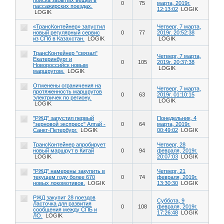
0
75
марта, 2019г.
пассажирских поездах.
12:13:02
LOGIK
LOGIK
«ТрансКонтейнер» запустил
Четверг, 7 марта,
новый регулярный сервис
0
77
2019г. 20:52:38
из СПб в Казахстан.
LOGIK
LOGIK
ТрансКонтейнер "связал"
Четверг, 7 марта,
Екатеринбург и
0
105
2019г. 20:37:38
Новороссийск новым
LOGIK
маршрутом.
LOGIK
Отменены ограничения на
Четверг, 7 марта,
протяженность маршрутов
0
63
2019г. 01:10:15
электричек по региону.
LOGIK
LOGIK
"РЖД" запустил первый
Понедельник, 4
"зерновой экспресс" Алтай -
0
64
марта, 2019г.
Санкт-Петербург.
LOGIK
00:49:02
LOGIK
ТрансКонтейнер апробирует
Четверг, 28
новый маршрут в Китай
0
94
февраля, 2019г.
LOGIK
20:07:03
LOGIK
"РЖД" намерены закупить в
Четверг, 21
текущем году более 670
0
74
февраля, 2019г.
новых локомотивов.
LOGIK
13:30:30
LOGIK
РЖД закупит 28 поездов
Суббота, 9
Ласточка для развития
0
108
февраля, 2019г.
сообщения между СПБ и
17:26:48
LOGIK
ЛО.
LOGIK