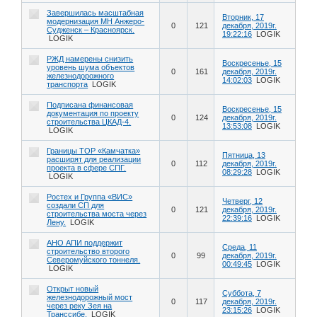
Завершилась масштабная
Вторник, 17
модернизация МН Анжеро-
0
121
декабря, 2019г.
Судженск – Красноярск.
19:22:16
LOGIK
LOGIK
РЖД намерены снизить
Воскресенье, 15
уровень шума объектов
0
161
декабря, 2019г.
железнодорожного
14:02:03
LOGIK
транспорта
LOGIK
Подписана финансовая
Воскресенье, 15
документация по проекту
0
124
декабря, 2019г.
строительства ЦКАД-4.
13:53:08
LOGIK
LOGIK
Границы ТОР «Камчатка»
Пятница, 13
расширят для реализации
0
112
декабря, 2019г.
проекта в сфере СПГ.
08:29:28
LOGIK
LOGIK
Ростех и Группа «ВИС»
Четверг, 12
создали СП для
0
121
декабря, 2019г.
строительства моста через
22:39:16
LOGIK
Лену.
LOGIK
АНО АПИ поддержит
Среда, 11
строительство второго
0
99
декабря, 2019г.
Северомуйского тоннеля.
00:49:45
LOGIK
LOGIK
Открыт новый
Суббота, 7
железнодорожный мост
0
117
декабря, 2019г.
через реку Зея на
23:15:26
LOGIK
Транссибе.
LOGIK