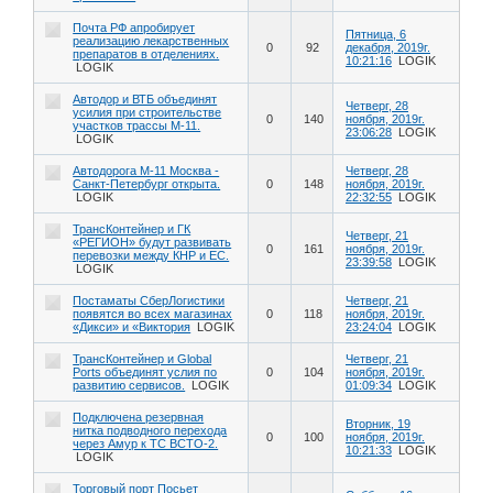
Почта РФ апробирует
Пятница, 6
реализацию лекарственных
0
92
декабря, 2019г.
препаратов в отделениях.
10:21:16
LOGIK
LOGIK
Автодор и ВТБ объединят
Четверг, 28
усилия при строительстве
0
140
ноября, 2019г.
участков трассы М-11.
23:06:28
LOGIK
LOGIK
Автодорога М-11 Москва -
Четверг, 28
Санкт-Петербург открыта.
0
148
ноября, 2019г.
LOGIK
22:32:55
LOGIK
ТрансКонтейнер и ГК
Четверг, 21
«РЕГИОН» будут развивать
0
161
ноября, 2019г.
перевозки между КНР и ЕС.
23:39:58
LOGIK
LOGIK
Постаматы СберЛогистики
Четверг, 21
появятся во всех магазинах
0
118
ноября, 2019г.
«Дикси» и «Виктория
LOGIK
23:24:04
LOGIK
ТрансКонтейнер и Global
Четверг, 21
Ports объединят услия по
0
104
ноября, 2019г.
развитию сервисов.
LOGIK
01:09:34
LOGIK
Подключена резервная
Вторник, 19
нитка подводного перехода
0
100
ноября, 2019г.
через Амур к ТС ВСТО-2.
10:21:33
LOGIK
LOGIK
Торговый порт Посьет