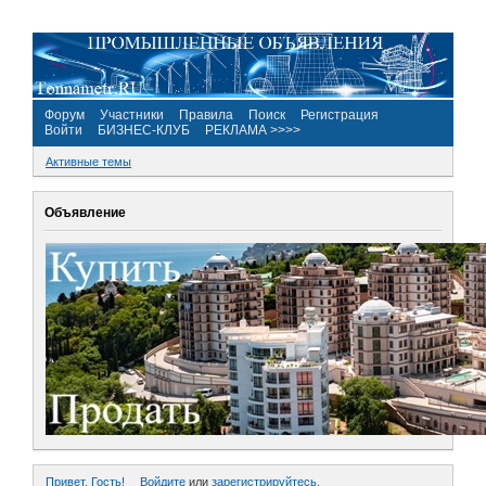
Форум
Участники
Правила
Поиск
Регистрация
Войти
БИЗНЕС-КЛУБ
РЕКЛАМА >>>>
Активные темы
Объявление
Привет, Гость!
Войдите
или
зарегистрируйтесь
.