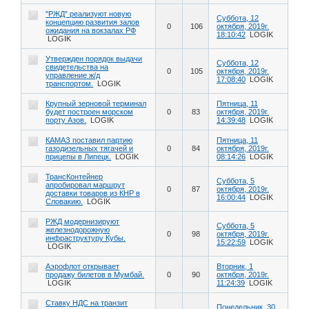
"РЖД" реализуют новую
Суббота, 12
концепцию развития залов
0
106
октября, 2019г.
ожидания на вокзалах РФ
18:10:42
LOGIK
LOGIK
Утвержден порядок выдачи
Суббота, 12
свидетельства на
0
105
октября, 2019г.
управление ж/д
17:08:40
LOGIK
транспортом.
LOGIK
Крупный зерновой терминал
Пятница, 11
будет построен морском
0
83
октября, 2019г.
порту Азов.
LOGIK
14:39:48
LOGIK
КАМАЗ поставил партию
Пятница, 11
газодизельных тягачей и
0
84
октября, 2019г.
прицепы в Липецк.
LOGIK
08:14:26
LOGIK
ТрансКонтейнер
Суббота, 5
апробировал маршрут
0
87
октября, 2019г.
доставки товаров из КНР в
16:00:44
LOGIK
Словакию.
LOGIK
РЖД модернизируют
Суббота, 5
железнодорожную
0
98
октября, 2019г.
инфраструктуру Кубы.
15:22:59
LOGIK
LOGIK
Аэрофлот открывает
Вторник, 1
продажу билетов в Мумбай.
0
90
октября, 2019г.
LOGIK
11:24:39
LOGIK
Ставку НДС на транзит
Понедельник, 30