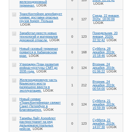
железнодорожный
LOGIK
терминал.
LOGIK
ТрансКонтейнер апробирует
Среда, 22 января,
сервис доставки опасных
0
127
2020г. 18:05:09
грузов Корея- Польша
LOGIK
LOGIK
Заработал реестр новых
Понедельник, 20
технологий и материалов
0
123
января, 2020г.
дорожной отрасли.
LOGIK
22:32:42
LOGIK
Новый газовый терминал
Суббота, 28
появится в Хабаровском
0
168
декабря, 2019г.
крае.
LOGIK
15:18:46
LOGIK
Утвержден План развития
Вторник, 24
инфраструктуры СМП до
0
124
декабря, 2019г.
2035 года.
LOGIK
01:06:22
LOGIK
Железнодорожную часть
Вторник, 24
Крымского моста
1
212
декабря, 2019г.
разрешено ввести в
00:54:00
LOGIK
эксплуатацию.
LOGIK
Новый сервис
Суббота, 21
«ТрансКонтейнера» свяжет
0
124
декабря, 2019г.
Санкт-Петербург в
15:59:39
LOGIK
Благовещенск.
LOGIK
Тарифы Лайт Аэрофлот
Суббота, 21
распространит на ряд
0
123
декабря, 2019г.
дальнемагистральных
14:07:30
LOGIK
рейсов.
LOGIK