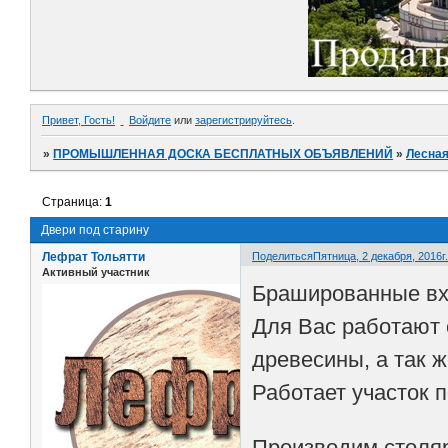
Привет, Гость!
Войдите
или
зарегистрируйтесь
.
»
ПРОМЫШЛЕННАЯ ДОСКА БЕСПЛАТНЫХ ОБЪЯВЛЕНИЙ
»
Лесная
Страница:
1
Двери под старину
Лефрат Тольятти
Поделиться
Пятница, 2 декабря, 2016г.
Активный участник
Брашированные вх
Для Вас работают 
древесины, а так 
Работает участок 
Производим столярн