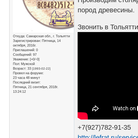
пород древесины.
Звонить в Тольятти
Откуда:
Самарская обл., г. Тольятти
Зарегистрирован
: Пятница, 14
октября, 2016г.
Приглашений:
0
Сообщений:
97
Уважение:
[+0/-0]
Пол:
Мужской
Возраст:
33
[1993-02-22]
Провел на форуме:
23 часа 48 минут
Последний визит:
Пятница, 21 сентября, 2018г.
13:24:12
+7(927)782-91-35
http://lefrat.ru/servi