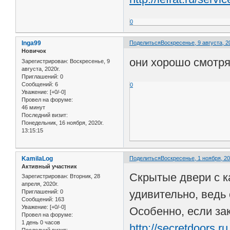
0
Inga99
Поделиться
Воскресенье, 9 августа, 20
Новичок
они хорошо смотря
Зарегистрирован
: Воскресенье, 9
августа, 2020г.
Приглашений:
0
Сообщений:
6
0
Уважение:
[+0/-0]
Провел на форуме:
46 минут
Последний визит:
Понедельник, 16 ноября, 2020г.
13:15:15
KamilaLog
Поделиться
Воскресенье, 1 ноября, 20
Активный участник
Скрытые двери с к
Зарегистрирован
: Вторник, 28
апреля, 2020г.
удивительно, ведь
Приглашений:
0
Сообщений:
163
Уважение:
[+0/-0]
Особенно, если за
Провел на форуме:
1 день 0 часов
http://secretdoors.ru
Последний визит: