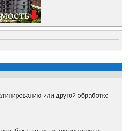
1
атинированию или другой обработке
еня, бука, сосны и других ценных