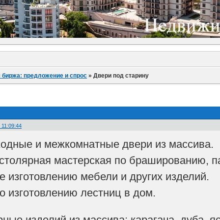
 биржа: предложение и спрос
»
Двери под старину
 11:09:44
одные и межкомнатные двери из массива.
столярная мастерская по брашированию, п
же изготовлению мебели и других изделий.
по изготовлению лестниц в дом.
ые изделий из массива: карагача, дуба, яс