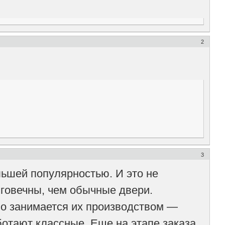
2
3
ьшей популярностью. И это не
лговечны, чем обычные двери.
но занимается их производством —
ботают классные. Еще на этапе заказа