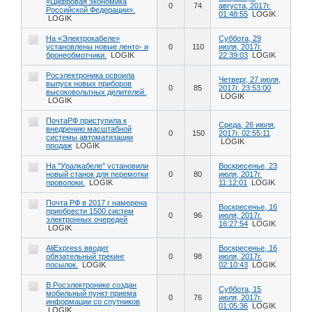
«Цифровая экономика
0
74
августа, 2017г.
Российской Федерации».
01:48:55
LOGIK
LOGIK
На «Электрокабеле»
Суббота, 29
установлены новые ленто- и
0
110
июля, 2017г.
бронеобмотчики.
LOGIK
22:39:03
LOGIK
Росэлектроника освоила
Четверг, 27 июля,
выпуск новых приборов
0
85
2017г. 23:53:00
высоковольтных делителей.
LOGIK
LOGIK
ПочтаРФ приступила к
Среда, 26 июля,
внедрению масштабной
0
150
2017г. 02:55:11
системы автоматизации
LOGIK
продаж
LOGIK
На "Уралкабеле" установили
Воскресенье, 23
новый станок для перемотки
0
80
июля, 2017г.
проволоки.
LOGIK
11:12:01
LOGIK
Почта РФ в 2017 г намерена
Воскресенье, 16
приобрести 1500 систем
0
96
июля, 2017г.
электронных очередей
16:27:54
LOGIK
LOGIK
AliExpress вводит
Воскресенье, 16
обязательный трекинг
0
98
июля, 2017г.
посылок.
LOGIK
02:10:43
LOGIK
В Росэлектронике создан
Суббота, 15
мобильный пункт приема
0
76
июля, 2017г.
информации со спутников
01:05:36
LOGIK
LOGIK