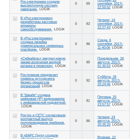
Росэлектроники создали
0
65
сентября, 2017г.
высокоточную систему
22:50:02
LOGIK
навигации.
LOGIK
В «Росэлектронике»
Четверг, 14
разработаны кассовые
0
82
сентября, 2017г.
аппараты
22:27:43
LOGIK
самообслуживания.
LOGIK
В «Росэлектронике»
Среда, 6
создана линейка
0
86
сентября, 2017г.
универсальных серверных
11:40:06
LOGIK
платформ.
LOGIK
«Сибкабель» закупил новую
Понедельник, 28
линию волочения медной
0
85
августа, 2017г.
катанки в проволоку.
LOGIK
01:30:53
LOGIK
Ростелеком предлагает
Суббота, 26
сервисы аутсорсинга
0
92
августа, 2017г.
бизнес-процессов
20:24:45
LOGIK
организаций
LOGIK
В "Швабе" создана
Пятница, 25
цифровая (IP) видеокамера
0
81
августа, 2017г.
с инфракрасной подсветкой.
23:57:57
LOGIK
LOGIK
Ростех и CETC согласовали
Четверг, 24
контрактный выпуск
0
86
августа, 2017г.
полупроводников приборов.
20:35:20
LOGIK
LOGIK
В «БАРС Груп» создали
Вторник, 22
обновленную модель