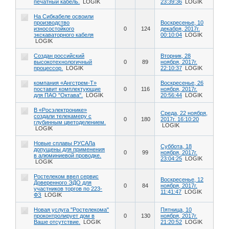
печатный кабель.
LOGIK
23:39:36
LOGIK
На Сибкабеле освоили
производство
Воскресенье, 10
износостойкого
0
124
декабря, 2017г.
экскаваторного кабеля
00:10:04
LOGIK
LOGIK
Создан российский
Вторник, 28
высокотехнологичный
0
89
ноября, 2017г.
процессор.
LOGIK
22:10:37
LOGIK
компания «Ангстрем-Т»
Воскресенье, 26
поставит комплектующие
0
116
ноября, 2017г.
для ПАО "Октава".
LOGIK
20:56:44
LOGIK
В «Росэлектронике»
Среда, 22 ноября,
создали телекамеру с
0
180
2017г. 16:10:20
глубинным цветоделением.
LOGIK
LOGIK
Новые сплавы РУСАЛа
Суббота, 18
допущены для применения
0
99
ноября, 2017г.
в алюминиевой проводке.
23:04:25
LOGIK
LOGIK
Ростелеком ввел сервис
Воскресенье, 12
Доверенного ЭДО для
0
84
ноября, 2017г.
участников торгов по 223-
11:41:47
LOGIK
ФЗ
LOGIK
Новая услуга "Ростелекома"
Пятница, 10
проконтролирует дом в
0
130
ноября, 2017г.
Ваше отсутствие.
LOGIK
21:20:52
LOGIK