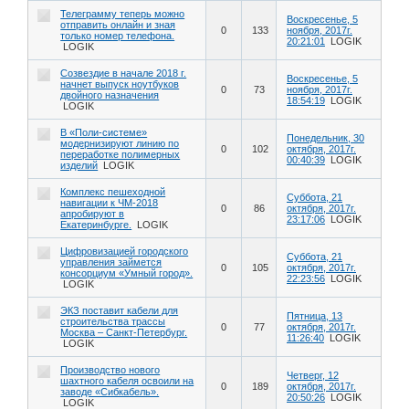
Телеграмму теперь можно
Воскресенье, 5
отправить онлайн и зная
0
133
ноября, 2017г.
только номер телефона.
20:21:01
LOGIK
LOGIK
Созвездие в начале 2018 г.
Воскресенье, 5
начнет выпуск ноутбуков
0
73
ноября, 2017г.
двойного назначения
18:54:19
LOGIK
LOGIK
В «Поли-системе»
Понедельник, 30
модернизируют линию по
0
102
октября, 2017г.
переработке полимерных
00:40:39
LOGIK
изделий
LOGIK
Комплекс пешеходной
Суббота, 21
навигации к ЧМ-2018
0
86
октября, 2017г.
апробируют в
23:17:06
LOGIK
Екатеринбурге.
LOGIK
Цифровизацией городского
Суббота, 21
управления займется
0
105
октября, 2017г.
консорциум «Умный город».
22:23:56
LOGIK
LOGIK
ЭКЗ поставит кабели для
Пятница, 13
строительства трассы
0
77
октября, 2017г.
Москва – Санкт-Петербург.
11:26:40
LOGIK
LOGIK
Производство нового
Четверг, 12
шахтного кабеля освоили на
0
189
октября, 2017г.
заводе «Сибкабель».
20:50:26
LOGIK
LOGIK