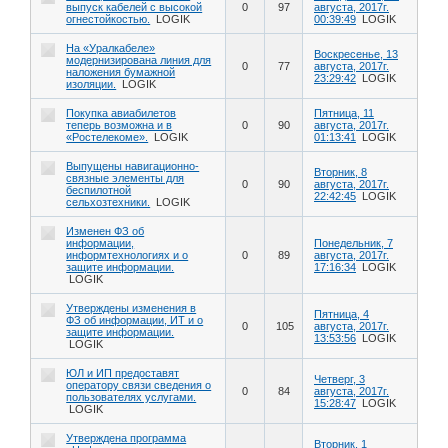
выпуск кабелей с высокой
0
97
августа, 2017г.
огнестойкостью.
LOGIK
00:39:49
LOGIK
На «Уралкабеле»
Воскресенье, 13
модернизирована линия для
0
77
августа, 2017г.
наложения бумажной
23:29:42
LOGIK
изоляции.
LOGIK
Покупка авиабилетов
Пятница, 11
теперь возможна и в
0
90
августа, 2017г.
«Ростелекоме».
LOGIK
01:13:41
LOGIK
Выпущены навигационно-
Вторник, 8
связные элементы для
0
90
августа, 2017г.
беспилотной
22:42:45
LOGIK
сельхозтехники.
LOGIK
Изменен ФЗ об
информации,
Понедельник, 7
информтехнологиях и о
0
89
августа, 2017г.
защите информации.
17:16:34
LOGIK
LOGIK
Утверждены изменения в
Пятница, 4
ФЗ об информации, ИТ и о
0
105
августа, 2017г.
защите информации.
13:53:56
LOGIK
LOGIK
ЮЛ и ИП предоставят
Четверг, 3
оператору связи сведения о
0
84
августа, 2017г.
пользователях услугами.
15:28:47
LOGIK
LOGIK
Утверждена программа
Вторник, 1