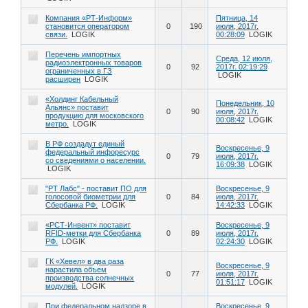
Компания «РТ-Информ»
Пятница, 14
становится оператором
0
190
июля, 2017г.
связи.
LOGIK
00:28:09
LOGIK
Перечень импортных
Среда, 12 июля,
радиоэлектронных товаров
0
92
2017г. 02:19:29
ограниченных в ГЗ
LOGIK
расширен
LOGIK
«Холдинг Кабельный
Понедельник, 10
Альянс» поставит
0
90
июля, 2017г.
продукцию для московского
00:08:42
LOGIK
метро.
LOGIK
В РФ создадут единый
Воскресенье, 9
федеральный инфоресурс
0
79
июля, 2017г.
со сведениями о населении.
16:09:38
LOGIK
LOGIK
"РТ Лабс" - поставит ПО для
Воскресенье, 9
голосовой биометрии для
0
84
июля, 2017г.
Сбербанка РФ.
LOGIK
14:42:33
LOGIK
«РСТ-Инвент» поставит
Воскресенье, 9
RFID-метки для Сбербанка
0
89
июля, 2017г.
РФ.
LOGIK
02:24:30
LOGIK
ГК «Хевел» в два раза
Воскресенье, 9
нарастила объем
0
77
июля, 2017г.
производства солнечных
01:51:17
LOGIK
модулей.
LOGIK
При федеральном надзоре в
Воскресенье, 9