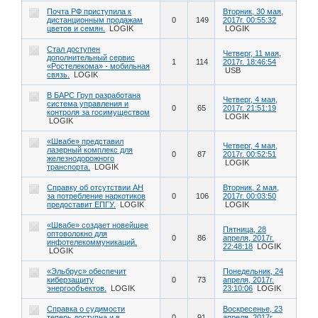
Почта РФ приступила к
Вторник, 30 мая,
дистанционным продажам
0
149
2017г. 00:55:32
цветов и семян.
LOGIK
LOGIK
Стал доступен
Четверг, 11 мая,
дополнительный сервис
1
114
2017г. 18:46:54
«Ростелекома» - мобильная
USB
связь.
LOGIK
В БАРС Груп разработана
Четверг, 4 мая,
система управления и
0
65
2017г. 21:51:19
контроля за госимуществом
LOGIK
LOGIK
«Швабе» представил
Четверг, 4 мая,
лазерный комплекс для
0
87
2017г. 00:52:51
железнодорожного
LOGIK
транспорта.
LOGIK
Справку об отсутствии АН
Вторник, 2 мая,
за потребление наркотиков
0
106
2017г. 00:03:50
предоставит ЕПГУ.
LOGIK
LOGIK
«Швабе» создает новейшее
Пятница, 28
оптоволокно для
0
86
апреля, 2017г.
инфотелекоммуникаций.
22:48:18
LOGIK
LOGIK
«Эльбрус» обеспечит
Понедельник, 24
киберзащиту
0
73
апреля, 2017г.
энергообъектов.
LOGIK
23:10:06
LOGIK
Справка о судимости
Воскресенье, 23
теперь доступна и в
0
91
апреля, 2017г.