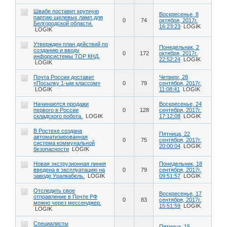
Швабе поставит крупную
Воскресенье, 8
партию щелевых ламп для
0
74
октября, 2017г.
Белгородской области.
16:23:23
LOGIK
LOGIK
Утвержден план действий по
Понедельник, 2
созданию и вводу
0
172
октября, 2017г.
инфорсистемы ТОР КНД.
22:52:24
LOGIK
LOGIK
Почта России доставит
Четверг, 28
«Посылку 1-ым классом»
0
79
сентября, 2017г.
LOGIK
11:08:41
LOGIK
Начинаются продажи
Воскресенье, 24
первого в России
0
128
сентября, 2017г.
складского робота.
LOGIK
17:12:08
LOGIK
В Ростехе создана
Пятница, 22
автоматизированная
0
75
сентября, 2017г.
система коммунальной
20:00:04
LOGIK
безопасности
LOGIK
Новая экструзионная линия
Понедельник, 18
введена в эксплуатацию на
0
79
сентября, 2017г.
заводе Уралкабель.
LOGIK
09:51:57
LOGIK
Отследить свое
Воскресенье, 17
отправление в Почте РФ
0
83
сентября, 2017г.
можно через мессенджер.
15:51:59
LOGIK
LOGIK
Специалисты
Пятница, 15