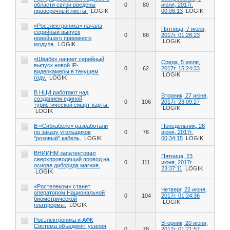
области связи введены
0
80
июля, 2017г.
проверочный листы.
LOGIK
00:06:13
LOGIK
«Росэлектроника» начала
Пятница, 7 июля,
серийный выпуск
0
66
2017г. 01:28:23
новейшего приемного
LOGIK
модуля.
LOGIK
«Швабе» начнет серийный
Среда, 5 июля,
выпуск новой IP-
0
62
2017г. 15:24:33
видеокамеры в текущем
LOGIK
году.
LOGIK
В НЦИ работают над
Вторник, 27 июня,
созданием единой
0
106
2017г. 23:09:27
туристической смарт-карты.
LOGIK
LOGIK
В «Сибкабеле» разработали
Понедельник, 26
по заказу угольщиков
0
76
июня, 2017г.
"розовый" кабель.
LOGIK
00:34:15
LOGIK
ВНИИНМ запатентовал
Пятница, 23
сверхпроводящий провод на
0
111
июня, 2017г.
основе диборида магния.
23:37:11
LOGIK
LOGIK
«Ростелеком» станет
Четверг, 22 июня,
оператором Национальной
0
104
2017г. 01:24:36
биометрической
LOGIK
платформы.
LOGIK
Росэлектроника и АФК
Вторник, 20 июня,
Система объединят усилия
0
78
2017г. 01:21:57