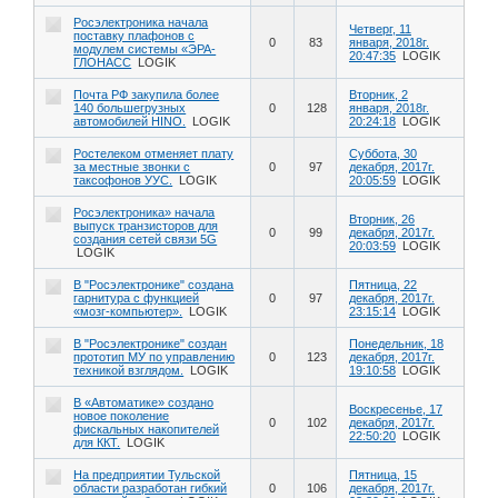
Росэлектроника начала
Четверг, 11
поставку плафонов с
0
83
января, 2018г.
модулем системы «ЭРА-
20:47:35
LOGIK
ГЛОНАСС
LOGIK
Почта РФ закупила более
Вторник, 2
140 большегрузных
0
128
января, 2018г.
автомобилей HINO.
LOGIK
20:24:18
LOGIK
Ростелеком отменяет плату
Суббота, 30
за местные звонки с
0
97
декабря, 2017г.
таксофонов УУС.
LOGIK
20:05:59
LOGIK
Росэлектроника» начала
Вторник, 26
выпуск транзисторов для
0
99
декабря, 2017г.
создания сетей связи 5G
20:03:59
LOGIK
LOGIK
В "Росэлектронике" создана
Пятница, 22
гарнитура с функцией
0
97
декабря, 2017г.
«мозг-компьютер».
LOGIK
23:15:14
LOGIK
В "Росэлектронике" создан
Понедельник, 18
прототип МУ по управлению
0
123
декабря, 2017г.
техникой взглядом.
LOGIK
19:10:58
LOGIK
В «Автоматике» создано
Воскресенье, 17
новое поколение
0
102
декабря, 2017г.
фискальных накопителей
22:50:20
LOGIK
для ККТ.
LOGIK
На предприятии Тульской
Пятница, 15
области разработан гибкий
0
106
декабря, 2017г.