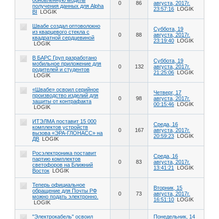
0
86
августа, 2017г.
получения данных для Alpha
23:57:16
LOGIK
BI
LOGIK
Швабе создал оптоволокно
Суббота, 19
из кварцевого стекла с
0
88
августа, 2017г.
квадратной сердцевиной
23:19:40
LOGIK
LOGIK
В БАРС Груп разработано
Суббота, 19
мобильное приложение для
0
132
августа, 2017г.
родителей и студентов
21:25:06
LOGIK
LOGIK
«Швабе» освоил серийное
Четверг, 17
производство изделий для
0
98
августа, 2017г.
защиты от контрафакта
00:15:46
LOGIK
LOGIK
ИТЭЛМА поставит 15 000
Среда, 16
комплектов устройств
0
167
августа, 2017г.
вызова «ЭРА-ГЛОНАСС» на
20:59:23
LOGIK
ДВ
LOGIK
Росэлектроника поставит
Среда, 16
партию комплектов
0
83
августа, 2017г.
светофоров на Ближний
13:41:21
LOGIK
Восток
LOGIK
Теперь официальное
Вторник, 15
обращение для Почты РФ
0
73
августа, 2017г.
можно подать электронно.
16:51:10
LOGIK
LOGIK
"Электрокабель" освоил
Понедельник, 14