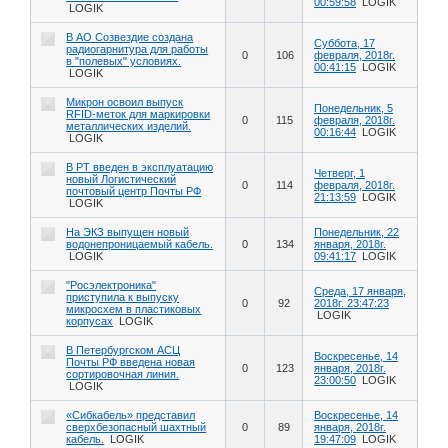
00:59:58
LOGIK
LOGIK
В АО Созвездие создана
Суббота, 17
радиогарнитура для работы
0
106
февраля, 2018г.
в "полевых" условиях.
00:41:15
LOGIK
LOGIK
Микрон освоил выпуск
Понедельник, 5
RFID-меток для маркировки
0
115
февраля, 2018г.
металлических изделий.
00:16:44
LOGIK
LOGIK
В РТ введен в эксплуатацию
Четверг, 1
новый Логистический
0
114
февраля, 2018г.
почтовый центр Почты РФ
21:13:59
LOGIK
LOGIK
На ЭКЗ выпущен новый
Понедельник, 22
водонепроницаемый кабель.
0
134
января, 2018г.
LOGIK
09:41:17
LOGIK
"Росэлектроника"
Среда, 17 января,
приступила к выпуску
0
92
2018г. 23:47:23
микросхем в пластиковых
LOGIK
корпусах
LOGIK
В Петербургском АСЦ
Воскресенье, 14
Почты РФ введена новая
0
123
января, 2018г.
сортировочная линия.
23:00:50
LOGIK
LOGIK
«Сибкабель» представил
Воскресенье, 14
сверхбезопасный шахтный
0
89
января, 2018г.
кабель.
LOGIK
19:47:09
LOGIK