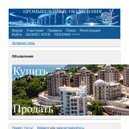
Форум
Участники
Правила
Поиск
Регистрация
Войти
БИЗНЕС-КЛУБ
РЕКЛАМА >>>>
Активные темы
Объявление
Привет, Гость!
Войдите
или
зарегистрируйтесь
.