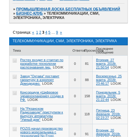
»
ПРОМЫШЛЕННАЯ ДОСКА БЕСПЛАТНЫХ ОБЪЯВЛЕНИЙ
»
БИЗНЕС-КЛУБ
»
ТЕЛЕКОММУНИКАЦИИ, СМИ,
ЭЛЕКТРОНИКА, ЭЛЕКТРИКА
Страница:
«
1
2
3
4
5
…
9
»
ТЕЛЕКОММУНИКАЦИИ, СМИ, ЭЛЕКТРОНИКА, ЭЛЕКТРИКА
Последнее
Тема
Ответов
Просмотров
сообщение
Ростех входит в стартап по
Вторник, 27
разработке технологии
0
81
марта, 2018г.
распознавания лиц.
LOGIK
21:50:54
LOGIK
Завод "Октава" поставит
Воскресенье, 25
гарнитуру в аэропорт
0
88
марта, 2018г.
Домодедово.
LOGIK
23:46:17
LOGIK
Консорциум «Цифровое
Понедельник, 5
здравоохранение» создан в
0
158
марта, 2018г.
РФ.
LOGIK
21:22:44
LOGIK
На "Рязанском
Пятница, 23
Радиозаводе" приступили к
0
118
февраля, 2018г.
выпуску аппаратуры
02:23:27
LOGIK
"Умный дом"
LOGIK
POZIS начал производство
Вторник, 20
нового морозильника с
0
91
февраля, 2018г.
технологией No Frost.