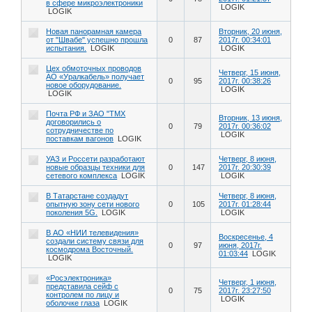
в сфере микроэлектроники
LOGIK
LOGIK
Новая панорамная камера
Вторник, 20 июня,
от "Швабе" успешно прошла
0
87
2017г. 00:34:01
испытания.
LOGIK
LOGIK
Цех обмоточных проводов
Четверг, 15 июня,
АО «Уралкабель» получает
0
95
2017г. 00:38:26
новое оборудование.
LOGIK
LOGIK
Почта РФ и ЗАО "ТМХ
Вторник, 13 июня,
договорились о
0
79
2017г. 00:36:02
сотрудничестве по
LOGIK
поставкам вагонов
LOGIK
УАЗ и Россети разработают
Четверг, 8 июня,
новые образцы техники для
0
147
2017г. 20:30:39
сетевого комплекса
LOGIK
LOGIK
В Татарстане создадут
Четверг, 8 июня,
опытную зону сети нового
0
105
2017г. 01:28:44
поколения 5G.
LOGIK
LOGIK
В АО «НИИ телевидения»
Воскресенье, 4
создали систему связи для
0
97
июня, 2017г.
космодрома Восточный.
01:03:44
LOGIK
LOGIK
«Росэлектроника»
Четверг, 1 июня,
представила сейф с
0
75
2017г. 23:27:50
контролем по лицу и
LOGIK
оболочке глаза
LOGIK