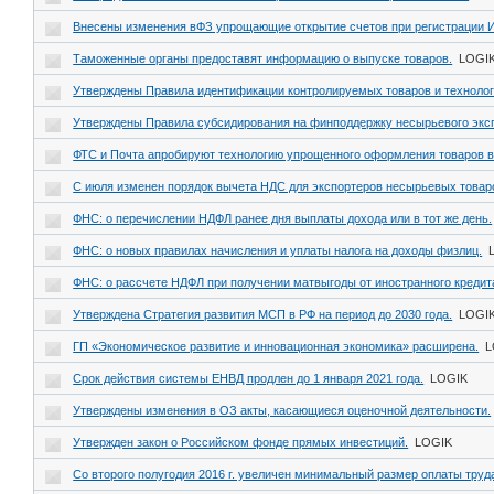
Внесены изменения вФЗ упрощающие открытие счетов при регистрации
Таможенные органы предоставят информацию о выпуске товаров.
LOGI
Утверждены Правила идентификации контролируемых товаров и технолог
Утверждены Правила субсидирования на финподдержку несырьевого экс
ФТС и Почта апробируют технологию упрощенного оформления товаров 
С июля изменен порядок вычета НДС для экспортеров несырьевых товар
ФНС: о перечислении НДФЛ ранее дня выплаты дохода или в тот же день.
ФНС: о новых правилах начисления и уплаты налога на доходы физлиц.
ФНС: о рассчете НДФЛ при получении матвыгоды от иностранного кредит
Утверждена Стратегия развития МСП в РФ на период до 2030 года.
LOGI
ГП «Экономическое развитие и инновационная экономика» расширена.
L
Срок действия системы ЕНВД продлен до 1 января 2021 года.
LOGIK
Утверждены изменения в ОЗ акты, касающиеся оценочной деятельности.
Утвержден закон о Российском фонде прямых инвестиций.
LOGIK
Со второго полугодия 2016 г. увеличен минимальный размер оплаты труд