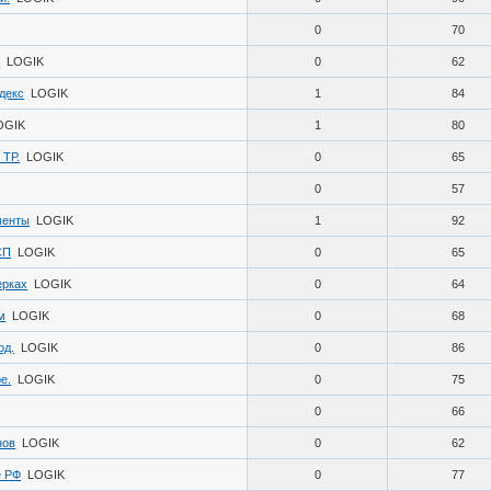
0
70
.
LOGIK
0
62
декс
LOGIK
1
84
OGIK
1
80
 ТР.
LOGIK
0
65
0
57
менты
LOGIK
1
92
СП
LOGIK
0
65
ерках
LOGIK
0
64
м
LOGIK
0
68
од.
LOGIK
0
86
е.
LOGIK
0
75
0
66
нов
LOGIK
0
62
е РФ
LOGIK
0
77