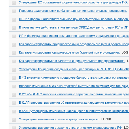
Утверждены КС показателей формы налогового расчета для доходов ИО.
Проверка задолженности по банку данных исполнительных производств.
ФНС: о правах налогоплательщиков при рассмотрении налоговых споров.
В июле начнут действовать новые коды ОКВЭД при регистрации ЮЛ и ИП
ИП и физлица оплачивают земналог по налоговому уведомлению до 1дек
Как зарегистрировать юридическое лицо создаваемого путем реорганиза
Как зарегистрировать юридическое лицо (юрлицо) при его создании.
LOG
Как зарегистрироваться в качестве индивидуального предпринимателя.
Утверждены Концепция создания и план реализации в РТ ТОИПЦ «ИнноК
В ФЗ внесены изменения о процедуре банкротства страховых организаци
Внесено изменение в ФЗ о контрактной системе по закупкам для госнужд.
В ФЗ об ОСАГО внесены изменения о тарифах выплатах заключении дог
В КоАП внесены изменения об ответстве-и за нарушение таможенных пр
В КоАП утверждены изменения, касающиеся внешнеторговых контрактов.
Утверждены изменения в закон о кредитных историях.
LOGIK
Утверждены изменения в закон о стратегическом планировании в РФ.
LO