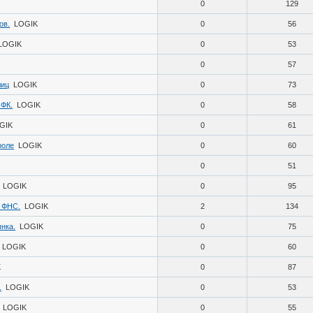
0
129
ов.
LOGIK
0
56
LOGIK
0
53
0
57
лиц
LOGIK
0
73
 ФК.
LOGIK
0
58
GIK
0
61
роле
LOGIK
0
60
0
51
LOGIK
0
95
 ФНС.
LOGIK
2
134
нка.
LOGIK
0
75
LOGIK
0
60
K
0
87
.
LOGIK
0
53
LOGIK
0
55