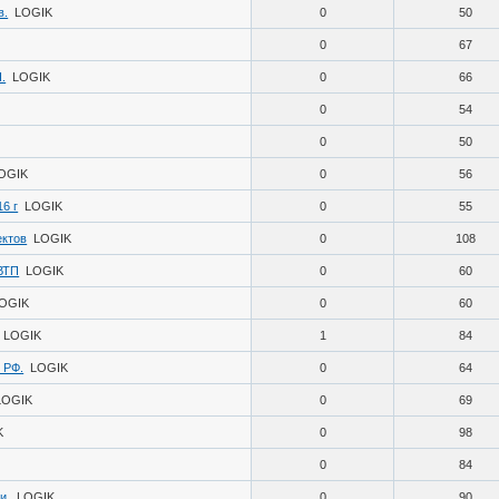
в.
LOGIK
0
50
0
67
.
LOGIK
0
66
0
54
0
50
OGIK
0
56
6 г
LOGIK
0
55
ектов
LOGIK
0
108
 ВТП
LOGIK
0
60
OGIK
0
60
LOGIK
1
84
 РФ.
LOGIK
0
64
LOGIK
0
69
K
0
98
0
84
и.
LOGIK
0
90