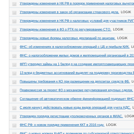
Утверждены изменения в НК РФ в порядок применения налоговых вычето
Утверждены изменения в закон об организации страхового дела.
LOGIK
Утверждены изменения в НК РФ о налоговых условий для участников РИП
Утверждены изменения в ФЗ о РТК по регулированию СТО.
LOGIK
Утверждены новые формы налоговых деклараций по акцизам.
LOGIK
ФНС: об изменениях в налогообложении операций с ЦБ и прибыли КИК.
L
ФНС: о налогообложении жилых домов и жилпомещений организаций в 201
ФРП утвердил займы на 1,5млрд р на создание импортозамещающих про
13 млрд р бюджетных ассигнований выделят на поддержку производства
Повышены требования к КО при размещении на депозитах средств ФБ.
L
Правкомиссия за проект ФЗ о механизме регулирования крупных сделок.
Соглашение об автоматическом обмене фининформацией подпишет ФНС
С июля начнут действовать новые коды видов операций для учета НДС.
Утвержден порядок регистрации уполномоченных органов в ФИАС.
LOGI
ФНС РФ: о новом порядке применения ККТ в 2016 году.
LOGIK
ФНС: о новых нормах КоАП к должникам по субсидиарной ответственност