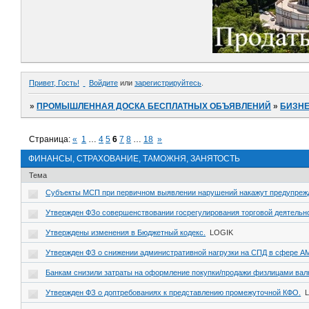
Привет, Гость!
Войдите
или
зарегистрируйтесь
.
»
ПРОМЫШЛЕННАЯ ДОСКА БЕСПЛАТНЫХ ОБЪЯВЛЕНИЙ
»
БИЗНЕ
Страница:
«
1
…
4
5
6
7
8
…
18
»
ФИНАНСЫ, СТРАХОВАНИЕ, ТАМОЖНЯ, ЗАНЯТОСТЬ
Тема
Субъекты МСП при первичном выявлении нарушений накажут предупре
Утвержден ФЗо совершенствовании госрегулирования торговой деятельн
Утверждены изменения в Бюджетный кодекс.
LOGIK
Утвержден ФЗ о снижении административной нагрузки на СПД в сфере АМ
Банкам снизили затраты на оформление покупки/продажи физлицами вал
Утвержден ФЗ о доптребованиях к представлению промежуточной КФО.