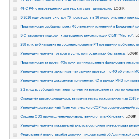
ФНС РФ: о нововведениях для тех, кто сдает декларации.
LOGIK
В 2016 году ожидается старт 70 производств в 36 индустриальных парках
Правкомиссия одобрила проект ФЗо внесении изменений в Бюджетный ко
В Ставрополье подходит к завершению реконструкция СКИП "Мастер".
L
258 млн. руб направят на софинансирование РП повышения мобильности
Утвержден перечень товаров и услуг, при госзакупках без аванса.
LOGIK
Правкомиссия за проект ФЗо понятии «иностранные финансовые инстру
Утвержден перечень заказчиков чьи закупки проверят по ФЗ об участи М
Утвержден перечень документов получаемых КО в рамках МИВ при пров
2,2 млрд р. субсидий компании получат на возмещение затрат по кредита
Определён размер дивидендов, выплачиваемых госкомпаниями за 2015 г
Утверждён долгосрочный План комплексного СЭР Комсомольска-на-Амур
Создана ОЭЗ промышленно-производственного типа «Узловая».
LOGIK
Утверждён перечень показателей анализа состояния инвесклимата регио
Федеральный план статработ дополнят информацией об Арктической зон