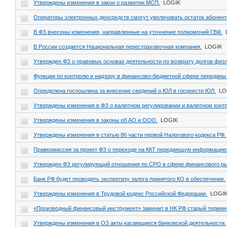
Утверждены изменения в закон о развитии МСП.
LOGIK
Операторы электронных денсредств смогут увеличивать остаток абонент
В ФЗ внесены изменения, направленные на уточнение полномочий ГВФ.
В России создается Национальная перестраховочная компания.
LOGIK
Утвержден ФЗ о правовых основах деятельности по возврату долгов физ
Функции по контролю и надзору в финансово-бюджетной сфере переданы
Определена госпошлина за внесение сведений о ЮЛ в госреестр ЮЛ.
LO
Утверждены изменения в ФЗ о валютном регулировании и валютном конт
Утверждены изменения в законы об АО и ООО.
LOGIK
Утверждены изменения в статью 86 части первой Налогового кодекса РФ.
Правкомиссия за проект ФЗ о переходе на ККТ передающую информацию
Утвержден ФЗ регулирующий отношения по СРО в сфере финансового ры
Банк РФ будет проводить экспертизу залога принятого КО в обеспечение.
Утверждены изменения в Трудовой кодекс Российской Федерации.
LOGI
«Производный финансовый инструмент» заменит в НК РФ старый термин
Утверждены изменения в ОЗ акты касающиеся банковской деятельности.