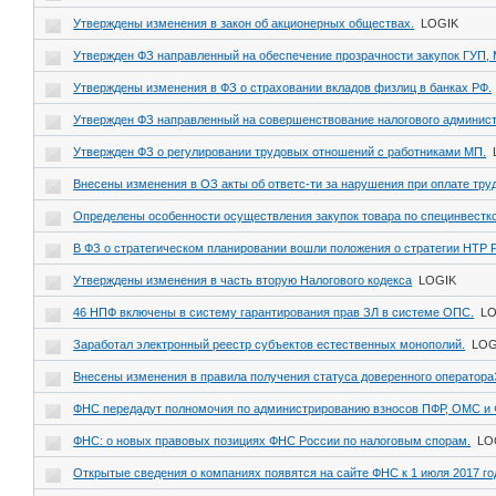
Утверждены изменения в закон об акционерных обществах.
LOGIK
Утвержден ФЗ направленный на обеспечение прозрачности закупок ГУП,
Утверждены изменения в ФЗ о страховании вкладов физлиц в банках РФ.
Утвержден ФЗ направленный на совершенствование налогового админис
Утвержден ФЗ о регулировании трудовых отношений с работниками МП.
Внесены изменения в ОЗ акты об ответс-ти за нарушения при оплате тру
Определены особенности осуществления закупок товара по специнвестк
В ФЗ о стратегическом планировании вошли положения о стратегии НТР 
Утверждены изменения в часть вторую Налогового кодекса
LOGIK
46 НПФ включены в систему гарантирования прав ЗЛ в системе ОПС.
LO
Заработал электронный реестр субъектов естественных монополий.
LOG
Внесены изменения в правила получения статуса доверенного оператор
ФНС передадут полномочия по администрированию взносов ПФР, ОМС и
ФНС: о новых правовых позициях ФНС России по налоговым спорам.
LO
Открытые сведения о компаниях появятся на сайте ФНС к 1 июля 2017 го