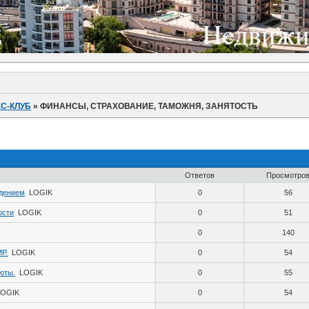
С-КЛУБ
»
ФИНАНСЫ, СТРАХОВАНИЕ, ТАМОЖНЯ, ЗАНЯТОСТЬ
Ответов
Просмотро
ждением
LOGIK
0
56
ости
LOGIK
0
51
0
140
Р.
LOGIK
0
54
юты.
LOGIK
0
55
LOGIK
0
54