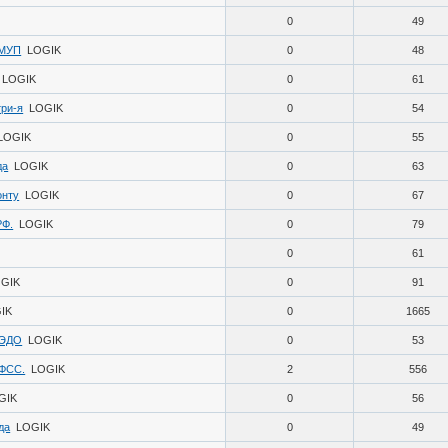
0
49
 МУП
LOGIK
0
48
LOGIK
0
61
три-я
LOGIK
0
54
LOGIK
0
55
да
LOGIK
0
63
онту
LOGIK
0
67
РФ.
LOGIK
0
79
0
61
GIK
0
91
IK
0
1665
аЭДО
LOGIK
0
53
 ФСС.
LOGIK
2
556
GIK
0
56
да
LOGIK
0
49