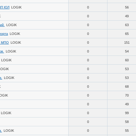
 ИП ЮЛ
LOGIK
0
56
K
0
49
ий.
LOGIK
0
63
порта
LOGIK
0
65
в МПО
LOGIK
0
151
ов.
LOGIK
0
54
LOGIK
0
60
LOGIK
0
53
а.
LOGIK
0
53
K
0
68
OGIK
0
70
0
49
LOGIK
0
99
0
58
а.
LOGIK
0
55