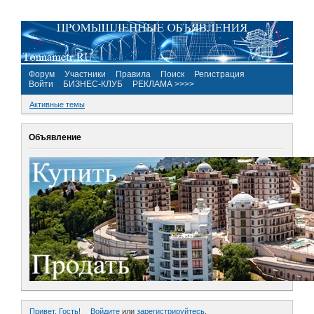
Форум
Участники
Правила
Поиск
Регистрация
Войти
БИЗНЕС-КЛУБ
РЕКЛАМА >>>>
Активные темы
Объявление
Привет, Гость!
Войдите
или
зарегистрируйтесь
.