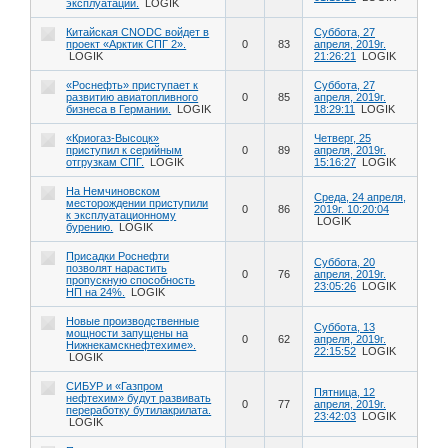
эксплуатации.
LOGIK
Китайская CNODC войдет в
Суббота, 27
проект «Арктик СПГ 2».
0
83
апреля, 2019г.
LOGIK
21:26:21
LOGIK
«Роснефть» приступает к
Суббота, 27
развитию авиатопливного
0
85
апреля, 2019г.
бизнеса в Германии.
LOGIK
18:29:11
LOGIK
«Криогаз-Высоцк»
Четверг, 25
приступил к серийным
0
89
апреля, 2019г.
отгрузкам СПГ.
LOGIK
15:16:27
LOGIK
На Немчиновском
Среда, 24 апреля,
месторождении приступили
0
86
2019г. 10:20:04
к эксплуатационному
LOGIK
бурению.
LOGIK
Присадки Роснефти
Суббота, 20
позволят нарастить
0
76
апреля, 2019г.
пропускную способность
23:05:26
LOGIK
НП на 24%.
LOGIK
Новые производственные
Суббота, 13
мощности запущены на
0
62
апреля, 2019г.
Нижнекамскнефтехиме».
22:15:52
LOGIK
LOGIK
СИБУР и «Газпром
Пятница, 12
нефтехим» будут развивать
0
77
апреля, 2019г.
переработку бутилакрилата.
23:42:03
LOGIK
LOGIK