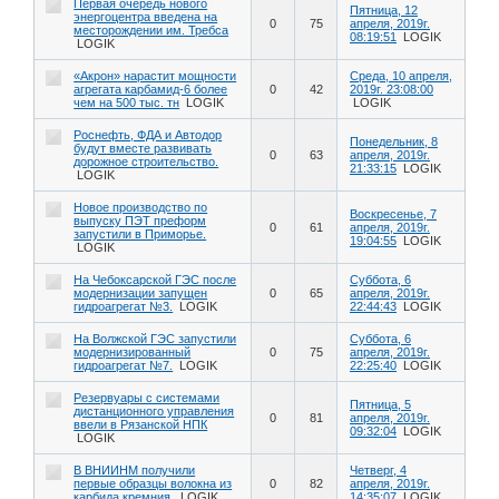
Первая очередь нового
Пятница, 12
энергоцентра введена на
0
75
апреля, 2019г.
месторождении им. Требса
08:19:51
LOGIK
LOGIK
«Акрон» нарастит мощности
Среда, 10 апреля,
агрегата карбамид-6 более
0
42
2019г. 23:08:00
чем на 500 тыс. тн
LOGIK
LOGIK
Роснефть, ФДА и Автодор
Понедельник, 8
будут вместе развивать
0
63
апреля, 2019г.
дорожное строительство.
21:33:15
LOGIK
LOGIK
Новое производство по
Воскресенье, 7
выпуску ПЭТ преформ
0
61
апреля, 2019г.
запустили в Приморье.
19:04:55
LOGIK
LOGIK
На Чебоксарской ГЭС после
Суббота, 6
модернизации запущен
0
65
апреля, 2019г.
гидроагрегат №3.
LOGIK
22:44:43
LOGIK
На Волжской ГЭС запустили
Суббота, 6
модернизированный
0
75
апреля, 2019г.
гидроагрегат №7.
LOGIK
22:25:40
LOGIK
Резервуары с системами
Пятница, 5
дистанционного управления
0
81
апреля, 2019г.
ввели в Рязанской НПК
09:32:04
LOGIK
LOGIK
В ВНИИНМ получили
Четверг, 4
первые образцы волокна из
0
82
апреля, 2019г.
карбида кремния.
LOGIK
14:35:07
LOGIK