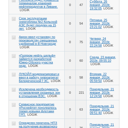
Суббота, 26
терминалом хранения
0
47
января, 2019г.
нефтепродуктов в Ливане.
19:32:05
LOGIK
LOGIK
Срок эксплуатации
Пятница, 25
энергоблока №2 Кольской
0
54
января, 2019г.
АЭС будет продлен на 15
23:21:02
LOGIK
лет.
LOGIK
Акрон ввел установку по
Четверг, 24
производству смешанных
0
75
января, 2019г.
удобрений в В Новгороде
22:24:58
LOGIK
LOGIK
«Газпром нефть шельф»
Среда, 23 января,
займется разработкой
0
60
2019г. 09:55:10
Южно-Обского участка
LOGIK
недр.
LOGIK
ЛУКОЙЛ модернизировал и
Вторник, 22
ввел в работу гидроагрегат
0
58
января, 2019г.
Белореченской ГЭС.
LOGIK
05:59:50
LOGIK
Исключена необходимость
Понедельник, 21
установления охранных зон
0
221
января, 2019г.
в отношении ВЭС.
LOGIK
12:24:58
LOGIK
Сервисное предприятие
Понедельник, 21
«Роснефти» пополнилось
0
63
января, 2019г.
тремя новыми флотами
09:51:40
LOGIK
ГРП.
LOGIK
Определен перечень НПЗ
Понедельник, 21
на получение возвратного
0
76
января, 2019г.