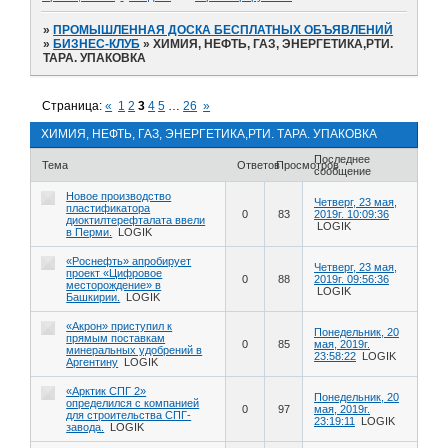
»
ПРОМЫШЛЕННАЯ ДОСКА БЕСПЛАТНЫХ ОБЪЯВЛЕНИЙ
»
БИЗНЕС-КЛУБ
»
ХИМИЯ, НЕФТЬ, ГАЗ, ЭНЕРГЕТИКА,РТИ.
ТАРА. УПАКОВКА
Страница:
«
1
2
3
4
5
…
26
»
ХИМИЯ, НЕФТЬ, ГАЗ, ЭНЕРГЕТИКА,РТИ. ТАРА. УПАКОВКА
Последнее
Тема
Ответов
Просмотров
сообщение
Новое производство
Четверг, 23 мая,
пластификатора
0
83
2019г. 10:09:36
диоктилтерефталата ввели
LOGIK
в Перми.
LOGIK
«Роснефть» апробирует
Четверг, 23 мая,
проект «Цифровое
0
88
2019г. 09:56:36
месторождение» в
LOGIK
Башкирии.
LOGIK
«Акрон» приступил к
Понедельник, 20
прямым поставкам
0
85
мая, 2019г.
минеральных удобрений в
23:58:22
LOGIK
Аргентину
LOGIK
«Арктик СПГ 2»
Понедельник, 20
определился с компанией
0
97
мая, 2019г.
для строительства СПГ-
23:19:11
LOGIK
завода.
LOGIK