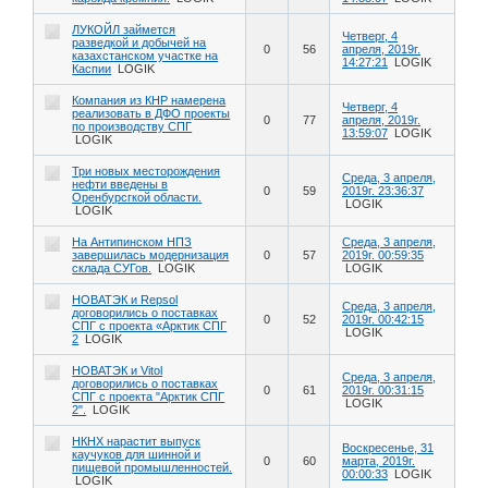
ЛУКОЙЛ займется
Четверг, 4
разведкой и добычей на
0
56
апреля, 2019г.
казахстанском участке на
14:27:21
LOGIK
Каспии
LOGIK
Компания из КНР намерена
Четверг, 4
реализовать в ДФО проекты
0
77
апреля, 2019г.
по производству СПГ
13:59:07
LOGIK
LOGIK
Три новых месторождения
Среда, 3 апреля,
нефти введены в
0
59
2019г. 23:36:37
Оренбурсгкой области.
LOGIK
LOGIK
На Антипинском НПЗ
Среда, 3 апреля,
завершилась модернизация
0
57
2019г. 00:59:35
склада СУГов.
LOGIK
LOGIK
НОВАТЭК и Repsol
Среда, 3 апреля,
договорились о поставках
0
52
2019г. 00:42:15
СПГ с проекта «Арктик СПГ
LOGIK
2
LOGIK
НОВАТЭК и Vitol
Среда, 3 апреля,
договорились о поставках
0
61
2019г. 00:31:15
СПГ с проекта "Арктик СПГ
LOGIK
2".
LOGIK
НКНХ нарастит выпуск
Воскресенье, 31
каучуков для шинной и
0
60
марта, 2019г.
пищевой промышленностей.
00:00:33
LOGIK
LOGIK