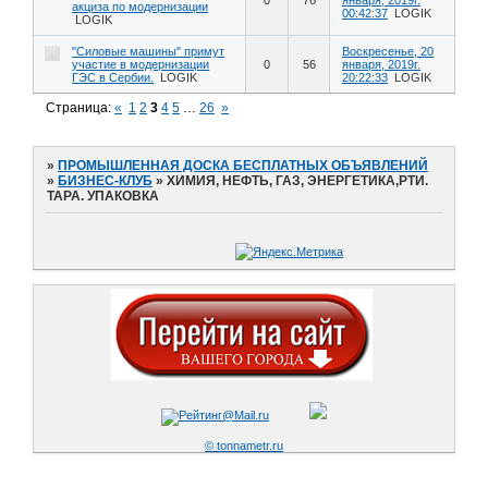
акциза по модернизации
00:42:37
LOGIK
LOGIK
"Силовые машины" примут
Воскресенье, 20
участие в модернизации
0
56
января, 2019г.
ГЭС в Сербии.
LOGIK
20:22:33
LOGIK
Страница:
«
1
2
3
4
5
…
26
»
»
ПРОМЫШЛЕННАЯ ДОСКА БЕСПЛАТНЫХ ОБЪЯВЛЕНИЙ
»
БИЗНЕС-КЛУБ
»
ХИМИЯ, НЕФТЬ, ГАЗ, ЭНЕРГЕТИКА,РТИ.
ТАРА. УПАКОВКА
© tonnametr.ru