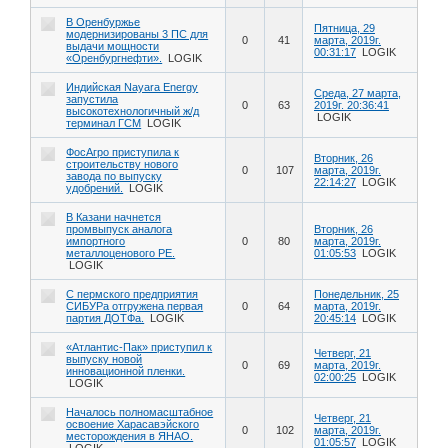
В Оренбуржье
Пятница, 29
модернизированы 3 ПС для
0
41
марта, 2019г.
выдачи мощности
00:31:17
LOGIK
«Оренбургнефти».
LOGIK
Индийская Nayara Energy
Среда, 27 марта,
запустила
0
63
2019г. 20:36:41
высокотехнологичный ж/д
LOGIK
терминал ГСМ
LOGIK
ФосАгро приступила к
Вторник, 26
строительству нового
0
107
марта, 2019г.
завода по выпуску
22:14:27
LOGIK
удобрений.
LOGIK
В Казани начнется
промвыпуск аналога
Вторник, 26
импортного
0
80
марта, 2019г.
металлоценового PE.
01:05:53
LOGIK
LOGIK
С пермского предприятия
Понедельник, 25
СИБУРа отгружена первая
0
64
марта, 2019г.
партия ДОТФа.
LOGIK
20:45:14
LOGIK
«Атлантис-Пак» приступил к
Четверг, 21
выпуску новой
0
69
марта, 2019г.
инновационной пленки.
02:00:25
LOGIK
LOGIK
Началось полномасштабное
Четверг, 21
освоение Харасавэйского
0
102
марта, 2019г.
месторождения в ЯНАО.
01:05:57
LOGIK
LOGIK