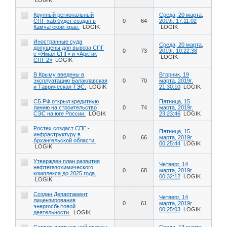
Крупный региональный
Среда, 20 марта,
СПГ-хаб будет создан в
0
64
2019г. 17:11:02
Камчатском крае.
LOGIK
LOGIK
Иностранные суда
Среда, 20 марта,
допущены для вывоза СПГ
0
73
2019г. 10:22:38
с «Ямал СПГ» и «Арктик
LOGIK
СПГ 2»
LOGIK
В Крыму введены в
Вторник, 19
эксплуатацию Балаклавская
0
70
марта, 2019г.
и Таврическая ТЭС.
LOGIK
21:30:10
LOGIK
СБ РФ открыл кредитную
Пятница, 15
линию на строительство
0
74
марта, 2019г.
СЭС на юге России.
LOGIK
23:23:46
LOGIK
Ростех создаст СПГ -
Пятница, 15
инфраструктуру в
0
66
марта, 2019г.
Архангельской области.
00:25:44
LOGIK
LOGIK
Утвержден план развития
Четверг, 14
нефтегазохимического
0
68
марта, 2019г.
комплекса до 2025 года.
00:32:12
LOGIK
LOGIK
Создан Департамент
Четверг, 14
лицензирования
0
61
марта, 2019г.
энергосбытовой
00:25:03
LOGIK
деятельности.
LOGIK
Сервис виртуальной оплаты
Среда, 13 марта,