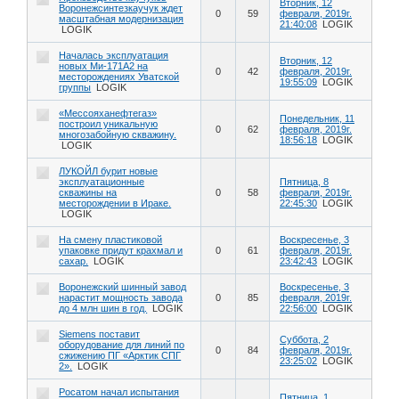
Вторник, 12
Воронежсинтезкаучук ждет
0
59
февраля, 2019г.
масштабная модернизация
21:40:08
LOGIK
LOGIK
Началась эксплуатация
Вторник, 12
новых Ми-171А2 на
0
42
февраля, 2019г.
месторождениях Уватской
19:55:09
LOGIK
группы
LOGIK
«Мессояханефтегаз»
Понедельник, 11
построил уникальную
0
62
февраля, 2019г.
многозабойную скважину.
18:56:18
LOGIK
LOGIK
ЛУКОЙЛ бурит новые
эксплуатационные
Пятница, 8
скважины на
0
58
февраля, 2019г.
месторождении в Ираке.
22:45:30
LOGIK
LOGIK
На смену пластиковой
Воскресенье, 3
упаковке придут крахмал и
0
61
февраля, 2019г.
сахар.
LOGIK
23:42:43
LOGIK
Воронежский шинный завод
Воскресенье, 3
нарастит мощность завода
0
85
февраля, 2019г.
до 4 млн шин в год.
LOGIK
22:56:00
LOGIK
Siemens поставит
Суббота, 2
оборудование для линий по
0
84
февраля, 2019г.
сжижению ПГ «Арктик СПГ
23:25:02
LOGIK
2».
LOGIK
Росатом начал испытания
Пятница, 1