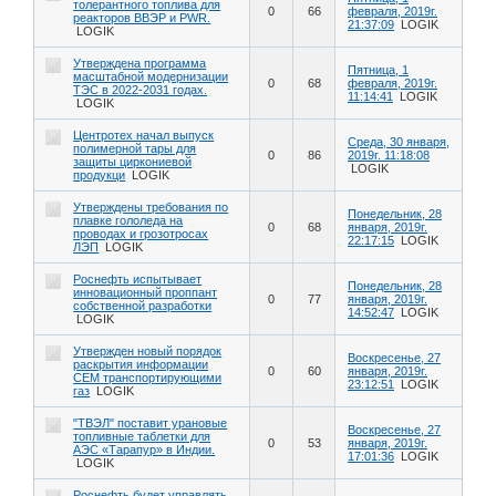
толерантного топлива для
0
66
февраля, 2019г.
реакторов ВВЭР и PWR.
21:37:09
LOGIK
LOGIK
Утверждена программа
Пятница, 1
масштабной модернизации
0
68
февраля, 2019г.
ТЭС в 2022-2031 годах.
11:14:41
LOGIK
LOGIK
Центротех начал выпуск
Среда, 30 января,
полимерной тары для
0
86
2019г. 11:18:08
защиты циркониевой
LOGIK
продукци
LOGIK
Утверждены требования по
Понедельник, 28
плавке гололеда на
0
68
января, 2019г.
проводах и грозотросах
22:17:15
LOGIK
ЛЭП
LOGIK
Роснефть испытывает
Понедельник, 28
инновационный проппант
0
77
января, 2019г.
собственной разработки
14:52:47
LOGIK
LOGIK
Утвержден новый порядок
Воскресенье, 27
раскрытия информации
0
60
января, 2019г.
СЕМ транспортирующими
23:12:51
LOGIK
газ
LOGIK
"ТВЭЛ" поставит урановые
Воскресенье, 27
топливные таблетки для
0
53
января, 2019г.
АЭС «Тарапур» в Индии.
17:01:36
LOGIK
LOGIK
Роснефть будет управлять