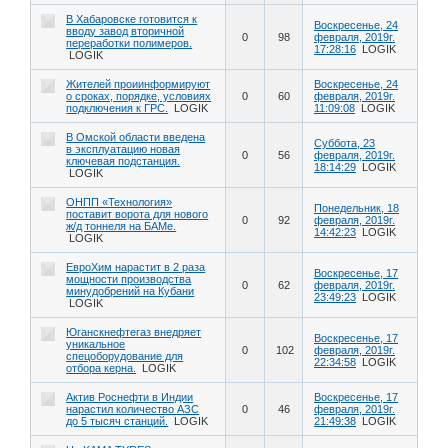
В Хабаровске готовится к
Воскресенье, 24
вводу завод вторичной
0
98
февраля, 2019г.
переработки полимеров.
17:28:16
LOGIK
LOGIK
Жителей проиинформируют
Воскресенье, 24
о сроках, порядке, условиях
0
60
февраля, 2019г.
подключения к ГРС.
LOGIK
11:09:08
LOGIK
В Омской области введена
Суббота, 23
в эксплуатацию новая
0
56
февраля, 2019г.
ключевая подстанция.
18:14:29
LOGIK
LOGIK
ОНПП «Технология»
Понедельник, 18
поставит ворота для нового
0
92
февраля, 2019г.
ж/д тоннеля на БАМе.
14:42:23
LOGIK
LOGIK
ЕвроХим нарастит в 2 раза
Воскресенье, 17
мощности производства
0
62
февраля, 2019г.
минудобрений на Кубани
23:49:23
LOGIK
LOGIK
Юганскнефтегаз внедряет
Воскресенье, 17
уникальное
0
102
февраля, 2019г.
спецоборудование для
22:34:58
LOGIK
отбора керна.
LOGIK
Актив Роснефти в Индии
Воскресенье, 17
нарастил количество АЗС
0
46
февраля, 2019г.
до 5 тысяч станций.
LOGIK
21:49:38
LOGIK