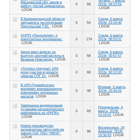
Четверг, 7 марта,
Магаданской обл. ввели в
0
58
2019г. 08:23:56
работу третий гидроагрегат.
LOGIK
LOGIK
В Калининградской области
Среда, 6 марта,
запущена в эксплуатацию
0
54
2019г. 23:16:40
Прегольская ТЭС.
LOGIK
LOGIK
ОНПП «Технология»: о
Среда, 6 марта,
композитных материалах.
0
174
2019г. 08:03:01
LOGIK
LOGIK
Акрон ввел агрегат по
Среда, 6 марта,
выпуску азотной кислоты в
0
58
2019г. 00:57:57
Великом Новгороде.
LOGIK
LOGIK
«Тоталь» покупает 10%
Среда, 6 марта,
доли участия в проекте
0
68
2019г. 00:12:03
«Арктик СПГ 2».
LOGIK
LOGIK
В «РН-Пурнефтегаз»
Вторник, 5 марта,
внедряют инновационную
0
48
2019г. 23:34:26
компоновку подземных
LOGIK
насосов
LOGIK
Завершена модернизация
Понедельник, 4
установки каталитического
0
69
марта, 2019г.
риформинга на «РНПК».
14:19:51
LOGIK
LOGIK
Новое производство
Воскресенье, 24
катализатора запустили на
0
86
февраля, 2019г.
заводе ОиГ ПАО "НКНХ".
19:36:43
LOGIK
LOGIK