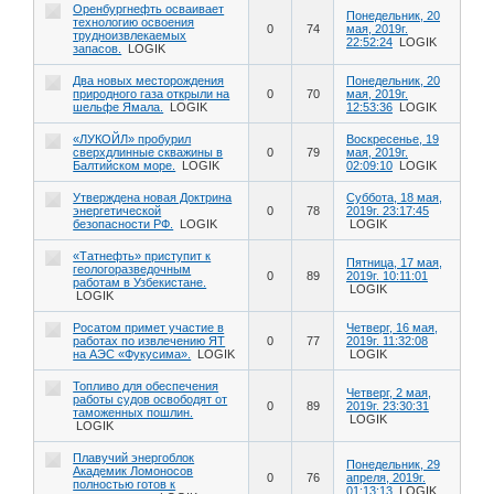
Оренбургнефть осваивает
Понедельник, 20
технологию освоения
0
74
мая, 2019г.
трудноизвлекаемых
22:52:24
LOGIK
запасов.
LOGIK
Два новых месторождения
Понедельник, 20
природного газа открыли на
0
70
мая, 2019г.
шельфе Ямала.
LOGIK
12:53:36
LOGIK
«ЛУКОЙЛ» пробурил
Воскресенье, 19
сверхдлинные скважины в
0
79
мая, 2019г.
Балтийском море.
LOGIK
02:09:10
LOGIK
Утверждена новая Доктрина
Суббота, 18 мая,
энергетической
0
78
2019г. 23:17:45
безопасности РФ.
LOGIK
LOGIK
«Татнефть» приступит к
Пятница, 17 мая,
геологоразведочным
0
89
2019г. 10:11:01
работам в Узбекистане.
LOGIK
LOGIK
Росатом примет участие в
Четверг, 16 мая,
работах по извлечению ЯТ
0
77
2019г. 11:32:08
на АЭС «Фукусима».
LOGIK
LOGIK
Топливо для обеспечения
Четверг, 2 мая,
работы судов освободят от
0
89
2019г. 23:30:31
таможенных пошлин.
LOGIK
LOGIK
Плавучий энергоблок
Понедельник, 29
Академик Ломоносов
0
76
апреля, 2019г.
полностью готов к
01:13:13
LOGIK