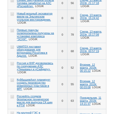
топлива заработал на АЗС
0
56
2019г. 21:17:18
«Роснефти».
LOGIK
LOGIK
Новый мощный экскаватор
Среда, 13 марта,
ввели на Эльгинском
0
66
2019г. 15:24:42
угольном месторождении.
LOGIK
LOGIK
Первые гранулы
Среда, 13 марта,
полипропилена получены на
0
78
2019г. 15:17:09
установке комплекса
LOGIK
"ЗСНХ".
LOGIK
UMATEX поставил
Среда, 13 марта,
оборудование для
0
68
2019г. 00:57:19
ветропарка Росатома в
LOGIK
Адыгее.
LOGIK
Россия и КНР договорились
Вторник, 12
по сооружению АЭС
0
52
марта, 2019г.
«Тяньвань» и «Сюйдапу».
00:15:22
LOGIK
LOGIK
КуйбышевАзот планирует
Вторник, 12
создать производство
0
55
марта, 2019г.
инженерных пластиков в
00:03:08
LOGIK
ФРГ
LOGIK
Роснефть создала
Понедельник, 11
безопасное техническое
0
63
марта, 2019г.
масло для выпуска СК шин
14:21:37
LOGIK
и РТИ
LOGIK
На крупной ГЭС в