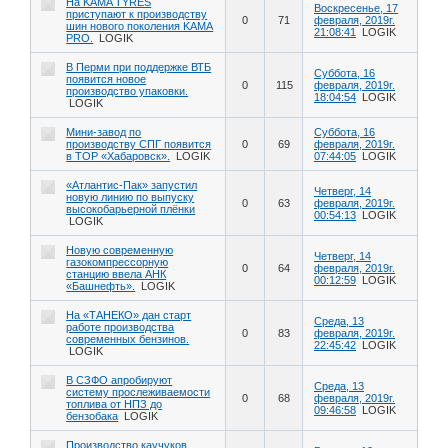
На KAMA TYRES
Воскресенье, 17
приступают к производству
0
71
февраля, 2019г.
шин нового поколения KAMA
21:08:41
LOGIK
PRO.
LOGIK
В Перми при поддержке ВТБ
Суббота, 16
появится новое
0
115
февраля, 2019г.
производство упаковки.
18:04:54
LOGIK
LOGIK
Мини-завод по
Суббота, 16
производству СПГ появится
0
69
февраля, 2019г.
в ТОР «Хабаровск».
LOGIK
07:44:05
LOGIK
«Атлантис-Пак» запустил
Четверг, 14
новую линию по выпуску
0
63
февраля, 2019г.
высокобарьерной плёнки
00:54:13
LOGIK
LOGIK
Новую современную
Четверг, 14
газокомпрессорную
0
64
февраля, 2019г.
станцию ввела АНК
00:12:59
LOGIK
«Башнефть».
LOGIK
На «ТАНЕКО» дан старт
Среда, 13
работе производства
0
83
февраля, 2019г.
современных бензинов.
22:45:42
LOGIK
LOGIK
В СЗФО апробируют
Среда, 13
систему прослеживаемости
0
68
февраля, 2019г.
топлива от НПЗ до
09:46:58
LOGIK
бензобака
LOGIK
Производство каучуков