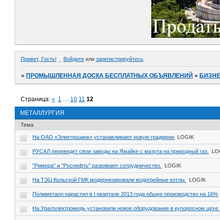
Привет, Гость!
Войдите
или
зарегистрируйтесь
.
»
ПРОМЫШЛЕННАЯ ДОСКА БЕСПЛАТНЫХ ОБЪЯВЛЕНИЙ
»
БИЗНЕ
Страница:
«
1
…
10
11
12
МЕТАЛЛУРГИЯ
Тема
На ОАО «Электроцинк» устанавливают новую градирню
LOGIK
РУСАЛ переведет свои заводы на Ямайке с мазута на природный газ.
LO
"Римера" и "Роснефть" развивают сотрудничество.
LOGIK
На ТЭЦ Кольской ГМК модернизировали водогрейные котлы.
LOGIK
Полиметалл нарастил в I квартале 2013 года общее производство на 16%
На Уралэлектромедь установили новое оборудование в купоросном цехе.