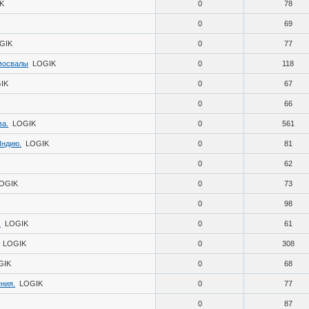
K
0
78
0
69
GIK
0
77
мосвалы
LOGIK
0
118
IK
0
67
0
66
ва.
LOGIK
0
561
Индию.
LOGIK
0
81
0
62
OGIK
0
73
0
98
.
LOGIK
0
61
LOGIK
0
308
GIK
0
68
ния.
LOGIK
0
77
0
87