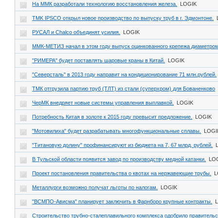
На ММК разработали технологию восстановления железа.
LOGIK
TMK IPSCO открыл новое производство по выпуску труб в г. Эдмонтоне.
РУСАЛ и Chalco объединят усилия.
LOGIK
ММК-МЕТИЗ начал в этом году выпуск оцинкованного крепежа диаметро
"РИМЕРА" будет поставлять шаровые краны в Китай.
LOGIK
"Северсталь" в 2013 году направит на кондиционирование 71 млн.рублей.
ТМК отгрузила партию труб (ТЛТ) из стали (суперхром) для Бованенково
ЧерМК внедряет новые системы управления выплавкой.
LOGIK
Потребность Китая в золоте к 2015 году превысит предложение.
LOGIK
"Мотовилиха" будет разрабатывать многофункциональные сплавы.
LOGI
"Титановую долину" профинансируют из бюджета на 7, 67 млрд. рублей.
В Тульской области появится завод по производству медной катанки.
LO
Проект постановления правительства о квотах на нержавеющие трубы.
L
Металлурги возможно получат льготы по налогам.
LOGIK
"ВСМПО-Ависма" планирует заключить в Фарнборо крупные контракты.
Строительство трубно-сталеплавильного комплекса одобрило правитель