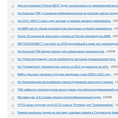
Для изготовления ГАЗели NEXT будет использоваться череповецкий мета
На Кольская ГМК установили рефрижераторные осушители сжатого возду
На ООО «ВИЗ-Сталь» идет монтаж установки парового риформинга.
LO
На ММК растет объем производства продукции глубокой переработки.
LO
Около 20 процентов фасонного проката в России производства ММК.
LO
МЕТАЛЛОИНВЕСТ построит на ЛГОК крупнейший в мире цех производст
На Кольской ГМК введен объект для кобальтового производства.
LOGIK
На "Уралэлектромедь" после капремонта запущена отражательная печь.
На "Полиметалл" производство золота за 2012 год выросло на 31%.
LOGI
ММК в два раза увеличил отгрузки продукции стана 5000 в 2012 году .
LO
На Череповецком меткомбинате реконструировали насосную станцию.
L
ТМК займется производством аксессуаров для нефтегазодобывающей от
Метзавод им. А.К.Серова прошел ресертификационный аудит.
LOGIK
ЧТПЗ начал отгрузки труб OCTG класса "Premium для "Газпромнефти".
L
Римера выиграла тендер на поставку шаровых кранов в Саудовскую Ара