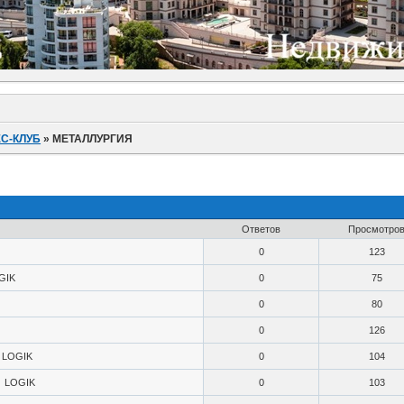
С-КЛУБ
»
МЕТАЛЛУРГИЯ
Ответов
Просмотро
0
123
GIK
0
75
0
80
0
126
LOGIK
0
104
LOGIK
0
103