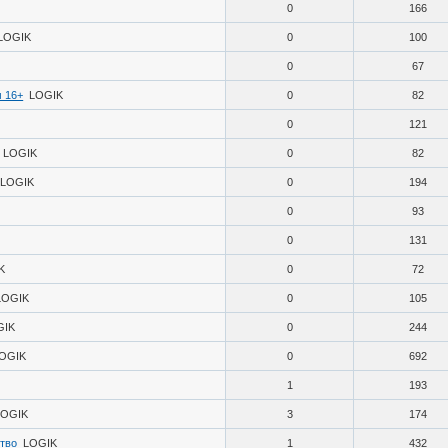
0
166
LOGIK
0
100
0
67
м 16+
LOGIK
0
82
0
121
LOGIK
0
82
LOGIK
0
194
0
93
0
131
K
0
72
LOGIK
0
105
GIK
0
244
OGIK
0
692
1
193
LOGIK
3
174
ство
LOGIK
1
432