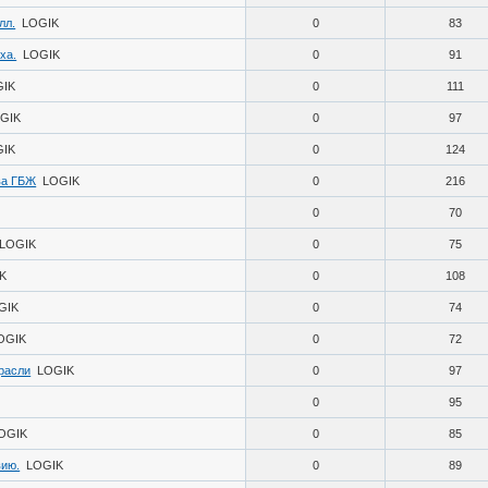
лл.
LOGIK
0
83
ха.
LOGIK
0
91
GIK
0
111
GIK
0
97
GIK
0
124
ва ГБЖ
LOGIK
0
216
0
70
LOGIK
0
75
K
0
108
GIK
0
74
OGIK
0
72
расли
LOGIK
0
97
0
95
OGIK
0
85
вию.
LOGIK
0
89