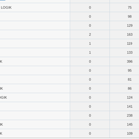
LOGIK
0
75
0
98
0
129
2
163
1
119
1
133
IK
0
396
0
95
0
81
IK
0
86
OGIK
0
124
0
141
0
238
IK
0
145
IK
0
109