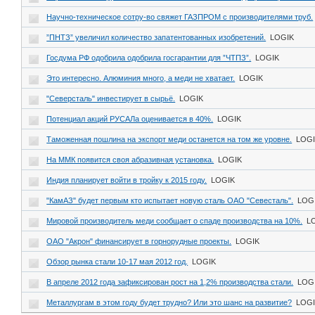
Научно-техническое сотру-во свяжет ГАЗПРОМ с производителями труб.
”ПНТЗ” увеличил количество запатентованных изобретений.
LOGIK
Госдума РФ одобрила одобрила госгарантии для ”ЧТПЗ”.
LOGIK
Это интересно. Алюминия много, а меди не хватает.
LOGIK
"Северсталь" инвестирует в сырьё.
LOGIK
Потенциал акций РУСАЛа оценивается в 40%.
LOGIK
Таможенная пошлина на экспорт меди останется на том же уровне.
LOG
На ММК появится своя абразивная установка.
LOGIK
Индия планирует войти в тройку к 2015 году.
LOGIK
"КамАЗ" будет первым кто испытает новую сталь ОАО "Севесталь".
LOG
Мировой производитель меди сообщает о спаде производства на 10%.
L
ОАО "Акрон" финансирует в горнорудные проекты.
LOGIK
Обзор рынка стали 10-17 мая 2012 год.
LOGIK
В апреле 2012 года зафиксирован рост на 1,2% производства стали.
LOG
Металлургам в этом году будет трудно? Или это шанс на развитие?
LOG