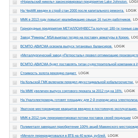
«Норильский никель» законсервировал предприятие Lake Johnston.
LOGI
На ЧерМК введен в строй стан 2000 после капитального ремонта.
LOGIK
ММК в 2013 году повысит квалификацию свыше 16 тысяч работников.
LO
Горнорудные предприятия МЕТАЛЛОИНВЕСТа получат 180-ти тонные са
Завод "Римеры" MSA выиграл тегдер на поставку арматуры в Корею.
LOG
ВСМПО-АВИСМА освоила выпуск титановых балансиров.
LOGIK
«Металлургический завод «Петросталь» провел оптимизацию производст
ВСМПО-АВИСМА будет поставлять титан судостроительной компании в 
Стоимость золота рекордно падает.
LOGIK
На Кольской ГМК включили передел двухстадиальной кобальтоочистки.
L
На ММК увеличен выпуск сортового проката за 2012 год на 16%.
LOGIK
На Уралэлектромедь готовят площадку для 2-й очереди цеха электролиза
Уватское месторождение кварцитов введено в постоянную эксплуатацию.
ММК в 2012 году переориентировал потоки поставок своей продукции
LO
Полиметалл завершил приобретение 100% акций Маминского месторожде
«Мечел» перекредитовался в ВТБ на 40 млрд. рублей.
LOGIK