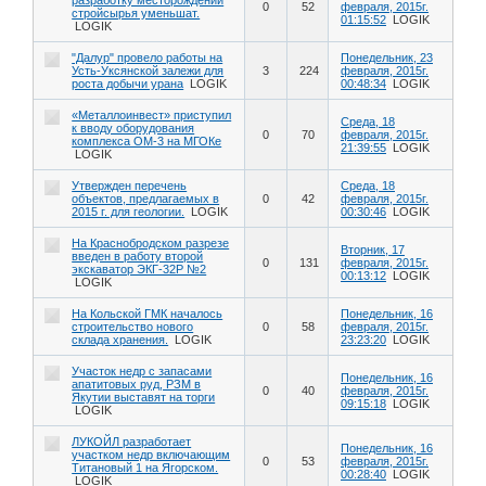
0
52
февраля, 2015г.
стройсырья уменьшат.
01:15:52
LOGIK
LOGIK
"Далур" провело работы на
Понедельник, 23
Усть-Уксянской залежи для
3
224
февраля, 2015г.
роста добычи урана
LOGIK
00:48:34
LOGIK
«Металлоинвест» приступил
Среда, 18
к вводу оборудования
0
70
февраля, 2015г.
комплекса ОМ-3 на МГОКе
21:39:55
LOGIK
LOGIK
Утвержден перечень
Среда, 18
объектов, предлагаемых в
0
42
февраля, 2015г.
2015 г. для геологии.
LOGIK
00:30:46
LOGIK
На Краснобродском разрезе
Вторник, 17
введен в работу второй
0
131
февраля, 2015г.
экскаватор ЭКГ-32Р №2
00:13:12
LOGIK
LOGIK
На Кольской ГМК началось
Понедельник, 16
строительство нового
0
58
февраля, 2015г.
склада хранения.
LOGIK
23:23:20
LOGIK
Участок недр с запасами
Понедельник, 16
апатитовых руд, РЗМ в
0
40
февраля, 2015г.
Якутии выставят на торги
09:15:18
LOGIK
LOGIK
ЛУКОЙЛ разработает
Понедельник, 16
участком недр включающим
0
53
февраля, 2015г.
Титановый 1 на Ягорском.
00:28:40
LOGIK
LOGIK