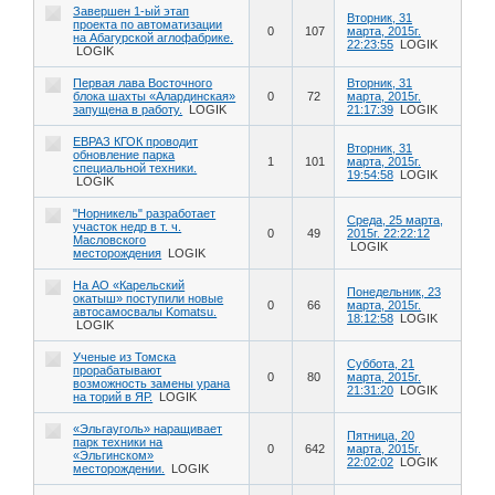
Завершен 1-ый этап
Вторник, 31
проекта по автоматизации
0
107
марта, 2015г.
на Абагурской аглофабрике.
22:23:55
LOGIK
LOGIK
Первая лава Восточного
Вторник, 31
блока шахты «Алардинская»
0
72
марта, 2015г.
запущена в работу.
LOGIK
21:17:39
LOGIK
ЕВРАЗ КГОК проводит
Вторник, 31
обновление парка
1
101
марта, 2015г.
специальной техники.
19:54:58
LOGIK
LOGIK
"Норникель" разработает
Среда, 25 марта,
участок недр в т. ч.
0
49
2015г. 22:22:12
Масловского
LOGIK
месторождения
LOGIK
На АО «Карельский
Понедельник, 23
окатыш» поступили новые
0
66
марта, 2015г.
автосамосвалы Komatsu.
18:12:58
LOGIK
LOGIK
Ученые из Томска
Суббота, 21
прорабатывают
0
80
марта, 2015г.
возможность замены урана
21:31:20
LOGIK
на торий в ЯР.
LOGIK
«Эльгауголь» наращивает
Пятница, 20
парк техники на
0
642
марта, 2015г.
«Эльгинском»
22:02:02
LOGIK
месторождении.
LOGIK