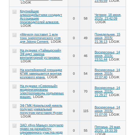
23:45:59
LOGIK
LOGIK
Крупнейшие
алмазодобытчики создадут
Четверг, 18 июня,
Ассоциацию
0
58
2015г. 23:42:09
производителей алмазов.
LOGIK
LOGIK
«Мечел» поставит 1 млн
Понедельник, 15
тонн энергетического угля
0
49
июня, 2015г.
для Jidong Cement.
LOGIK
21:36:13
LOGIK
На руднике «Таймырский»
Воскресенье, 14
ЗФ идет замена
0
46
июня, 2015г.
вентиляторной установки.
23:51:44
LOGIK
LOGIK
На контейнерной площадке
Воскресенье, 14
КГМК завершается монтаж
0
54
июня, 2015г.
козлового крана.
LOGIK
22:07:40
LOGIK
На руднике «Северный»
Воскресенье, 14
модернизированы
0
70
июня, 2015г.
электроприводы подъемных
21:29:27
LOGIK
машин.
LOGIK
ЗФ ГМК Норильский никель
Воскресенье, 14
получил уникальный
0
115
июня, 2015г.
погрузчик-ричстакер Hyster
21:07:05
LOGIK
LOGIK
ЗАО «Кун-Манье» получило
Пятница, 29 мая,
право на разработку
0
55
2015г. 19:33:39
одноименного участка недр
LOGIK