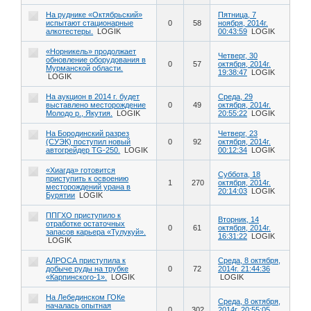
На руднике «Октябрьский»
Пятница, 7
испытают стационарные
0
58
ноября, 2014г.
алкотестеры.
LOGIK
00:43:59
LOGIK
«Норникель» продолжает
Четверг, 30
обновление оборудования в
0
57
октября, 2014г.
Мурманской области.
19:38:47
LOGIK
LOGIK
На аукцион в 2014 г. будет
Среда, 29
выставлено месторождение
0
49
октября, 2014г.
Молодо р., Якутия.
LOGIK
20:55:22
LOGIK
На Бородинский разрез
Четверг, 23
(СУЭК) поступил новый
0
92
октября, 2014г.
автогрейдер TG-250.
LOGIK
00:12:34
LOGIK
«Хиагда» готовится
Суббота, 18
приступить к освоению
1
270
октября, 2014г.
месторождений урана в
20:14:03
LOGIK
Бурятии
LOGIK
ППГХО приступило к
Вторник, 14
отработке остаточных
0
61
октября, 2014г.
запасов карьера «Тулукуй».
16:31:22
LOGIK
LOGIK
АЛРОСА приступила к
Среда, 8 октября,
добыче руды на трубке
0
72
2014г. 21:44:36
«Карпинского-1».
LOGIK
LOGIK
На Лебединском ГОКе
Среда, 8 октября,
началась опытная
0
302
2014г. 20:55:05