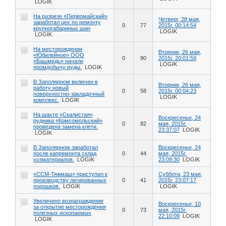
LOGIK
На разрезе «Первомайский»
Четверг, 28 мая,
заработал цех по ремонту
0
77
2015г. 00:14:54
крупногабариных шин
LOGIK
LOGIK
На месторождении
Вторник, 26 мая,
«Юбилейное» ООО
0
90
2015г. 20:01:59
«Башмедь» начали
LOGIK
промдобычу руды.
LOGIK
В Заполярном включен в
Вторник, 26 мая,
работу новый
0
58
2015г. 00:04:23
поверхностно-закладочный
LOGIK
комплекс.
LOGIK
На шахте «Скалистая»
Воскресенье, 24
рудника «Комсомольский»
0
82
мая, 2015г.
проведена замена клети.
23:37:07
LOGIK
LOGIK
В Заполярном заработал
Воскресенье, 24
после капремонта склад
0
44
мая, 2015г.
хозматериалов.
LOGIK
23:09:30
LOGIK
«ССМ-Тяжмаш» приступил к
Суббота, 23 мая,
производству легированных
0
41
2015г. 23:07:17
порошков.
LOGIK
LOGIK
Увеличено вознаграждение
Воскресенье, 10
за открытие месторождения
0
73
мая, 2015г.
полезных ископаемых
22:10:09
LOGIK
LOGIK