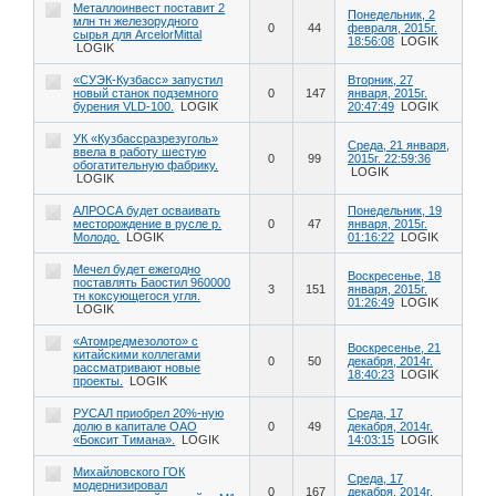
Металлоинвест поставит 2
Понедельник, 2
млн тн железорудного
0
44
февраля, 2015г.
сырья для ArcelorMittal
18:56:08
LOGIK
LOGIK
«СУЭК-Кузбасс» запустил
Вторник, 27
новый станок подземного
0
147
января, 2015г.
бурения VLD-100.
LOGIK
20:47:49
LOGIK
УК «Кузбассразрезуголь»
Среда, 21 января,
ввела в работу шестую
0
99
2015г. 22:59:36
обогатительную фабрику.
LOGIK
LOGIK
АЛРОСА будет осваивать
Понедельник, 19
месторождение в русле р.
0
47
января, 2015г.
Молодо.
LOGIK
01:16:22
LOGIK
Мечел будет ежегодно
Воскресенье, 18
поставлять Баостил 960000
3
151
января, 2015г.
тн коксующегося угля.
01:26:49
LOGIK
LOGIK
«Атомредмезолото» с
Воскресенье, 21
китайскими коллегами
0
50
декабря, 2014г.
рассматривают новые
18:40:23
LOGIK
проекты.
LOGIK
РУСАЛ приобрел 20%-ную
Среда, 17
долю в капитале ОАО
0
49
декабря, 2014г.
«Боксит Тимана».
LOGIK
14:03:15
LOGIK
Михайловского ГОК
Среда, 17
модернизировал
0
167
декабря, 2014г.