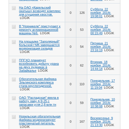
На ОАО «Карельский
Суббота, 22
окатыш» возводят комплекс
0
126
ноября, 2014г.
для сгущения хвостов.
19:08:01
LOGIK
LOGIK
В "Норникеле" приступают к
Суббота, 22
ремонту агломерационной
0
53
ноября, 2014г.
машины №6.
LOGIK
00:15:49
LOGIK
На площадке "Заполярный"
Пятница, 21
Кольской ГМК завершается
0
54
ноября, 2014г.
модернизация складов
23:16:19
LOGIK
LOGIK
ППГХО планирует
Вторник, 18
возобновить добычу урана
0
62
ноября, 2014г.
на двух рудниках в
14:44:18
LOGIK
Забайкалье
LOGIK
Обогатительная фабрика
Понедельник, 17
Эльгинского комплекса
0
110
ноября, 2014г.
стала круглогодичной.
11:19:04
LOGIK
LOGIK
ОАО "Распадская" ввела в
Понедельник, 10
работу лаву 4-9-25 с
0
59
ноября, 2014г.
запасами угля 2,8 млн тн
10:38:08
LOGIK
LOGIK
Норильская обогатительная
Воскресенье, 9
фабрика модернизируют
0
167
ноября, 2014г.
пластинчатый питатель.
21:13:30
LOGIK
LOGIK