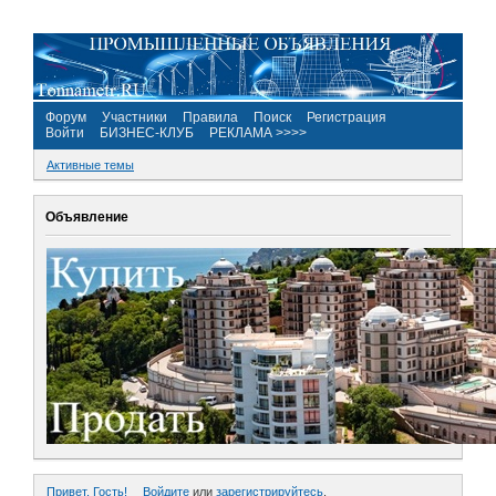
Форум
Участники
Правила
Поиск
Регистрация
Войти
БИЗНЕС-КЛУБ
РЕКЛАМА >>>>
Активные темы
Объявление
Привет, Гость!
Войдите
или
зарегистрируйтесь
.