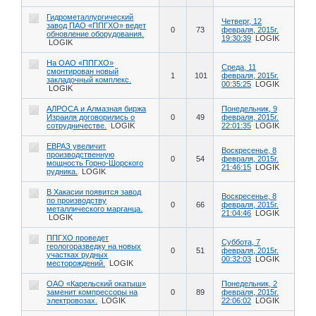
Гидрометаллургический
Четверг, 12
завод ПАО «ППГХО» ведет
0
73
февраля, 2015г.
обновление оборудования.
19:30:39
LOGIK
LOGIK
На ОАО «ППГХО»
Среда, 11
смонтирован новый
1
101
февраля, 2015г.
закладочный комплекс.
00:35:25
LOGIK
LOGIK
АЛРОСА и Алмазная биржа
Понедельник, 9
Израиля договорились о
0
49
февраля, 2015г.
сотрудничестве.
LOGIK
22:01:35
LOGIK
ЕВРАЗ увеличит
Воскресенье, 8
производственную
0
54
февраля, 2015г.
мощность Горно-Шорского
21:46:15
LOGIK
рудника.
LOGIK
В Хакасии появится завод
Воскресенье, 8
по производству
0
66
февраля, 2015г.
металлического марганца.
21:04:46
LOGIK
LOGIK
ППГХО проведет
Суббота, 7
геологоразведку на новых
0
51
февраля, 2015г.
участках рудных
00:32:03
LOGIK
месторождений.
LOGIK
ОАО «Карельский окатыш»
Понедельник, 2
заменит компрессоры на
0
89
февраля, 2015г.
электровозах.
LOGIK
22:06:02
LOGIK