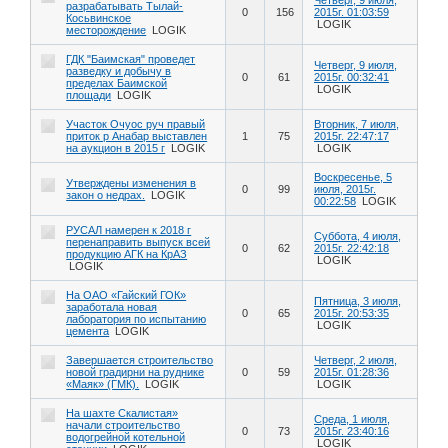
разрабатывать Тылай-
0
156
2015г. 01:03:59
Косьвинское
LOGIK
месторождение
LOGIK
ГДК "Баимская" проведет
Четверг, 9 июля,
разведку и добычу в
0
61
2015г. 00:32:41
пределах Баимской
LOGIK
площади
LOGIK
Участок Очуос руч правый
Вторник, 7 июля,
приток р Анабар выставлен
1
75
2015г. 22:47:17
на аукцион в 2015 г
LOGIK
LOGIK
Воскресенье, 5
Утверждены изменения в
0
99
июля, 2015г.
закон о недрах.
LOGIK
00:22:58
LOGIK
РУСАЛ намерен к 2018 г
Суббота, 4 июля,
перенаправить выпуск всей
0
62
2015г. 22:42:18
продукцию АГК на КрАЗ
LOGIK
LOGIK
На ОАО «Гайский ГОК»
Пятница, 3 июля,
заработала новая
0
65
2015г. 20:53:35
лаборатория по испытанию
LOGIK
цемента
LOGIK
Завершается строительство
Четверг, 2 июля,
новой градирни на руднике
0
59
2015г. 01:28:36
«Маяк» (ГМК).
LOGIK
LOGIK
На шахте Скалистая»
Среда, 1 июля,
начали строительство
0
73
2015г. 23:40:16
водогрейной котельной
LOGIK