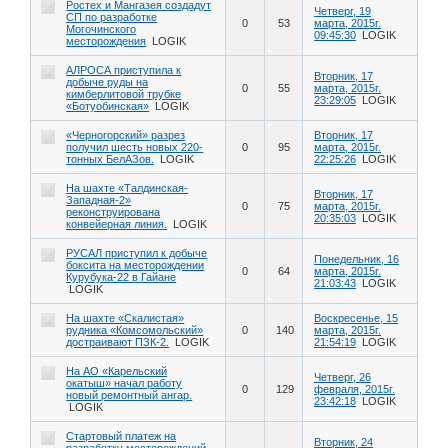
Ростех и Мангазея создадут
Четверг, 19
СП по разработке
0
53
марта, 2015г.
Могочинского
09:45:30
LOGIK
месторождения
LOGIK
АЛРОСА приступила к
Вторник, 17
добыче руды на
0
55
марта, 2015г.
кимберлитовой трубке
23:29:05
LOGIK
«Ботуобинская»
LOGIK
«Черногорский» разрез
Вторник, 17
получил шесть новых 220-
0
95
марта, 2015г.
тонных БелАЗов.
LOGIK
22:25:26
LOGIK
На шахте «Талдинская-
Вторник, 17
Западная-2»
0
75
марта, 2015г.
реконструирована
20:35:03
LOGIK
конвейерная линия.
LOGIK
РУСАЛ приступил к добыче
Понедельник, 16
боксита на месторождении
0
64
марта, 2015г.
Курубука-22 в Гайане
21:03:43
LOGIK
LOGIK
На шахте «Скалистая»
Воскресенье, 15
рудника «Комсомольский»
0
140
марта, 2015г.
достраивают ПЗК-2.
LOGIK
21:54:19
LOGIK
На АО «Карельский
Четверг, 26
окатыш» начал работу
0
129
февраля, 2015г.
новый ремонтный ангар.
23:42:18
LOGIK
LOGIK
Стартовый платеж на
Вторник, 24
разработку месторождений