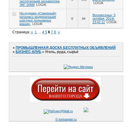
эксплуатация экскаватора
LOGIK
ЭКГ-20КМ
LOGIK
На руднике «Северный»
Воскресенье, 5
началась модернизация
0
94
октября, 2014г.
шахтных подъемных
23:42:12
LOGIK
машин.
LOGIK
Страница:
«
1
…
4
5
6
7
8
»
»
ПРОМЫШЛЕННАЯ ДОСКА БЕСПЛАТНЫХ ОБЪЯВЛЕНИЙ
»
БИЗНЕС-КЛУБ
»
Уголь, руда, сырьё
© tonnametr.ru