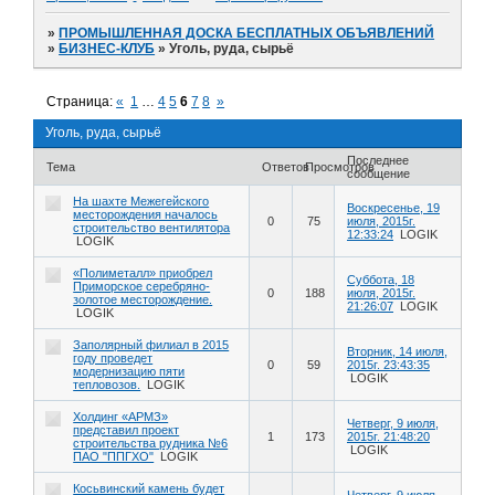
»
ПРОМЫШЛЕННАЯ ДОСКА БЕСПЛАТНЫХ ОБЪЯВЛЕНИЙ
»
БИЗНЕС-КЛУБ
»
Уголь, руда, сырьё
Страница:
«
1
…
4
5
6
7
8
»
Уголь, руда, сырьё
Последнее
Тема
Ответов
Просмотров
сообщение
На шахте Межегейского
Воскресенье, 19
месторождения началось
0
75
июля, 2015г.
строительство вентилятора
12:33:24
LOGIK
LOGIK
«Полиметалл» приобрел
Суббота, 18
Приморское серебряно-
0
188
июля, 2015г.
золотое месторождение.
21:26:07
LOGIK
LOGIK
Заполярный филиал в 2015
Вторник, 14 июля,
году проведет
0
59
2015г. 23:43:35
модернизацию пяти
LOGIK
тепловозов.
LOGIK
Холдинг «АРМЗ»
Четверг, 9 июля,
представил проект
1
173
2015г. 21:48:20
строительства рудника №6
LOGIK
ПАО "ППГХО"
LOGIK
Косьвинский камень будет
Четверг, 9 июля,