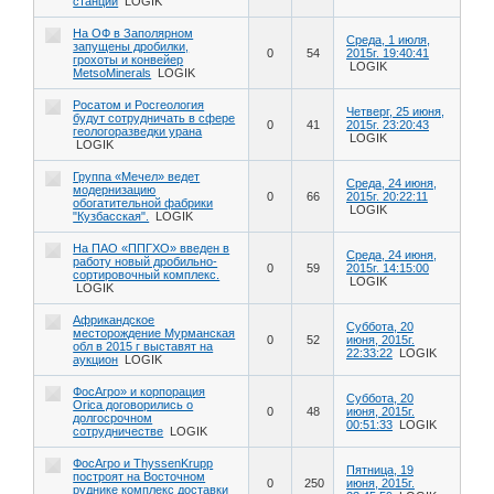
станции
LOGIK
На ОФ в Заполярном
Среда, 1 июля,
запущены дробилки,
0
54
2015г. 19:40:41
грохоты и конвейер
LOGIK
MetsoMinerals
LOGIK
Росатом и Росгеология
Четверг, 25 июня,
будут сотрудничать в сфере
0
41
2015г. 23:20:43
геологоразведки урана
LOGIK
LOGIK
Группа «Мечел» ведет
Среда, 24 июня,
модернизацию
0
66
2015г. 20:22:11
обогатительной фабрики
LOGIK
"Кузбасская".
LOGIK
На ПАО «ППГХО» введен в
Среда, 24 июня,
работу новый дробильно-
0
59
2015г. 14:15:00
сортировочный комплекс.
LOGIK
LOGIK
Африкандское
Суббота, 20
месторождение Мурманская
0
52
июня, 2015г.
обл в 2015 г выставят на
22:33:22
LOGIK
аукцион
LOGIK
ФосАгро» и корпорация
Суббота, 20
Orica договорились о
0
48
июня, 2015г.
долгосрочном
00:51:33
LOGIK
сотрудничестве
LOGIK
ФосАгро и ThyssenKrupp
Пятница, 19
построят на Восточном
0
250
июня, 2015г.
руднике комплекс доставки