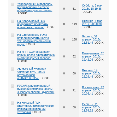
Утвержден ФЗ о правовом
Суббота, 2 мая,
регулировании в сфере
0
51
2015г. 18:19:38
обращения драгметаллов.
LOGIK
LOGIK
На Лебединский ГОК
Пятница, 1 мая,
продолжают поступать
0
149
2015г. 20:50:30
новые электровозы.
LOGIK
LOGIK
На Стойленском ГОКе
Четверг, 30
начали внедрять новую
0
168
апреля, 2015г.
технологию измельчения
21:51:44
LOGIK
руды.
LOGIK
На «ППГХО» осваивают
Понедельник, 20
новую, более эффективную
0
52
апреля, 2015г.
схему вскрытия запасов.
19:42:08
LOGIK
LOGIK
УК «Южный Кузбасс»
Вторник, 14
закупила пять новых
0
60
апреля, 2015г.
автомобилей
22:29:48
LOGIK
«КАМАЗ-65115».
LOGIK
РУСАЛ запустил первый
Воскресенье, 12
пусковой комплекс шахты
0
71
апреля, 2015г.
«Черемуховская-Глубокая»
20:03:41
LOGIK
LOGIK
На Кольской ГМК
Суббота, 11
стартовали гидравлические
0
50
апреля, 2015г.
испытания выпарной
21:59:32
LOGIK
установки
LOGIK