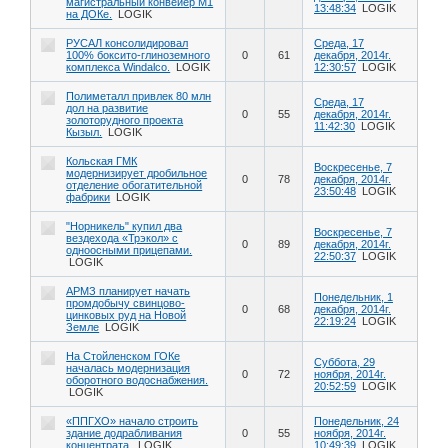
магистральный конвейер М1
13:48:34
LOGIK
на ДОКе.
LOGIK
РУСАЛ консолидировал
Среда, 17
100% боксито-глиноземного
0
61
декабря, 2014г.
комплекса Windalco.
LOGIK
12:30:57
LOGIK
Полиметалл привлек 80 млн
Среда, 17
дол на развитие
0
55
декабря, 2014г.
золоторудного проекта
11:42:30
LOGIK
Кызыл.
LOGIK
Кольская ГМК
Воскресенье, 7
модернизирует дробильное
0
78
декабря, 2014г.
отделение обогатительной
23:50:48
LOGIK
фабрики
LOGIK
"Норникель" купил два
Воскресенье, 7
вездехода «Трэкол» с
0
89
декабря, 2014г.
одноосными прицепами.
22:50:37
LOGIK
LOGIK
АРМЗ планирует начать
Понедельник, 1
промдобычу свинцово-
0
68
декабря, 2014г.
цинковых руд на Новой
22:19:24
LOGIK
Земле
LOGIK
На Стойленском ГОКе
Суббота, 29
началась модернизация
0
72
ноября, 2014г.
оборотного водоснабжения.
20:52:59
LOGIK
LOGIK
«ППГХО» начало строить
Понедельник, 24
здание додрабливания
0
55
ноября, 2014г.
концентрата.
LOGIK
10:49:39
LOGIK