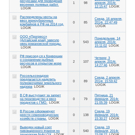
ресурсами для проведения
1
98
апреля, 2014г.
весенних полевых работ.
12:15:47
LOGIK
LOGIK
Распределены квоты на
Среда, 16 апреля,
ввоз зерноуборочных
0
85
2014г. 22:47:49
комбайнов в РФ на 2014 год.
LOGIK
LOGIK
ООО «Прогресс»
Понедельник, 14
(Алтайский край) завезло
0
543
апреля, 2014г.
овец романовской породы.
15:11:02
LOGIK
LOGIK
РФ присоед-ся к Конвенции
Четверг, 3
о сохранении рыбных
2
107
апреля, 2014г.
ресурсов в открытом море
14:27:46
LOGIK
LOGIK
Россельхознадзор
Среда, 2 апреля,
предлагается наделить
0
89
2014г. 15:59:42
полномочиями земельного
LOGIK
надзора
LOGIK
В СФ выступают за запрет
Пятница, 21
на производство и ввоз
0
79
февраля, 2014г.
продуктов с ГМО.
LOGIK
21:05:39
LOGIK
В России сформируют
Среда, 19
реестр семеноводческих
0
138
февраля, 2014г.
хозяйств страны.
LOGIK
15:30:27
LOGIK
Выведен новый сорт
Среда, 19
пивоваренного ячменя по
0
540
февраля, 2014г.
технологии Null-LOX.
LOGIK
15:08:22
LOGIK