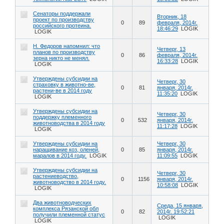
Сенаторы поддержали
Вторник, 18
проект по производству
0
89
февраля, 2014г.
российского протеина.
18:46:29
LOGIK
LOGIK
Н. Федоров напомнил: что
Четверг, 13
планов по производству
0
86
февраля, 2014г.
зерна никто не менял.
16:33:28
LOGIK
LOGIK
Утверждены субсидии на
Четверг, 30
страховку в животно-ве,
0
81
января, 2014г.
растени-ве в 2014 году
11:35:20
LOGIK
LOGIK
Утверждены субсидии на
Четверг, 30
поддержку племенного
0
532
января, 2014г.
животноводства в 2014 году
11:17:28
LOGIK
LOGIK
Утверждены субсидии на
Четверг, 30
наращивание коз, оленей,
0
85
января, 2014г.
маралов в 2014 году.
LOGIK
11:09:55
LOGIK
Утверждены субсидии на
Четверг, 30
растениеводство,
0
1156
января, 2014г.
животноводство в 2014 году.
10:58:08
LOGIK
LOGIK
Два животноводческих
Среда, 15 января,
комплекса Рязанской обл
0
82
2014г. 19:52:21
получили племенной статус
LOGIK
LOGIK