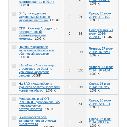
животноводства в 2014 г
LOGIK
LOGIK
В. Путин подписал
Среда, 23 июля,
Федеральный закон о
0
91
2014г. 17:04:20
карантине растений.
LOGIK
LOGIK
СПК «Ряжский Агроцентр»
Понедельник, 21
возводит новый
0
91
июля, 2014г.
животноводческий
22:20:11
LOGIK
комплекс.
LOGIK
Группа «Черкизово»
Четверг, 17 июля,
запустила в Пензенской
0
144
2014г. 16:39:47
обл. новый элеватор.
LOGIK
LOGIK
«АгроСоюзСпасск» ведет
Четверг, 17 июля,
строительство базы по
0
130
2014г. 16:24:01
хранению картофеля
LOGIK
овощей
LOGIK
На ЗАО «Краснобор» в
Среда, 16 июля,
Тульской области запустили
0
119
2014г. 23:09:58
новый инкубатор.
LOGIK
LOGIK
Минсельхоз и ФИОП
Среда, 16 июля,
РОСНАНО договорились об
0
81
2014г. 22:11:24
инновационном
LOGIK
сотрудничестве
LOGIK
В Ульяновской обл.
Среда, 16 июля,
запущена первая очередь
0
74
2014г. 00:17:40
высокотех-го
LOGIK