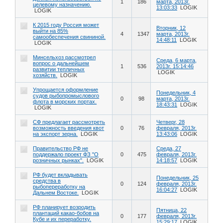
1
186
марта, 2013г.
целевому назначению.
13:03:33
LOGIK
LOGIK
К 2015 году Россия может
Вторник, 12
выйти на 85%
4
1347
марта, 2013г.
самообеспечения свининой.
14:48:11
LOGIK
LOGIK
Минсельхоз рассмотрел
Среда, 6 марта,
вопрос о дальнейшем
1
536
2013г. 15:14:46
развитии тепличных
LOGIK
хозяйств.
LOGIK
Упрощается оформление
Понедельник, 4
судов рыбопромыслового
0
98
марта, 2013г.
флота в морских портах.
18:43:31
LOGIK
LOGIK
СФ предлагает рассмотреть
Четверг, 28
возможность введения квот
0
76
февраля, 2013г.
на экспорт зерна.
LOGIK
13:43:06
LOGIK
Правительство РФ не
Среда, 27
поддержало проект ФЗ "О
0
475
февраля, 2013г.
розничных рынках".
LOGIK
14:18:57
LOGIK
РФ будет вкладывать
Понедельник, 25
средства в
0
124
февраля, 2013г.
рыбопереработку на
16:04:27
LOGIK
Дальнем Востоке.
LOGIK
РФ планирует возродить
Пятница, 22
плантаций какао-бобов на
0
177
февраля, 2013г.
Кубе и их переработку.
15:29:17
LOGIK