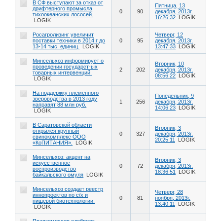
В СФ выступают за отказ от
Пятница, 13
дрифтерного промысла
0
90
декабря, 2013г.
тихоокеанских лососей.
16:26:32
LOGIK
LOGIK
Росагролизинг увеличит
Четверг, 12
поставки техники в 2014 г до
0
95
декабря, 2013г.
13-14 тыс. единиц.
LOGIK
13:47:33
LOGIK
Минсельхоз информирует о
Вторник, 10
проведении государст-ых
2
202
декабря, 2013г.
товарных интервенций.
08:56:22
LOGIK
LOGIK
На поддержку племенного
Понедельник, 9
звероводства в 2013 году
1
256
декабря, 2013г.
направят 88 млн руб.
14:06:23
LOGIK
LOGIK
В Саратовской области
Вторник, 3
открылся крупный
0
327
декабря, 2013г.
свинокомплекс ООО
20:25:11
LOGIK
«КоПИТАНИЯ».
LOGIK
Минсельхоз: акцент на
Вторник, 3
искусственное
0
72
декабря, 2013г.
воспроизводство
18:36:51
LOGIK
байкальского омуля
LOGIK
Минсельхоз создает реестр
Четверг, 28
иннопроектов по с/х и
0
81
ноября, 2013г.
пищевой биотехнологии.
13:40:11
LOGIK
LOGIK
Правкомиссия одобрила