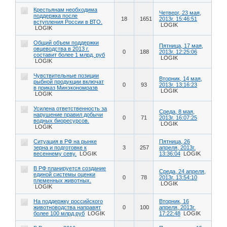
Крестьянам необходима
Четверг, 23 мая,
поддержка после
18
1651
2013г. 15:46:51
вступления России в ВТО.
LOGIK
LOGIK
Общий объем поддержки
Пятница, 17 мая,
овцеводства в 2013 г.
0
188
2013г. 12:25:06
составит более 1 млрд. руб
LOGIK
LOGIK
Чувствительные позиции
Вторник, 14 мая,
рыбной продукции включат
0
93
2013г. 13:16:23
в приказ Минэкономразв
LOGIK
LOGIK
Усилена ответственность за
Среда, 8 мая,
нарушение правил добычи
0
71
2013г. 16:07:25
водных биоресурсов.
LOGIK
LOGIK
Ситуация в РФ на рынке
Пятница, 26
зерна и подготовке к
3
257
апреля, 2013г.
весеннему севу.
LOGIK
13:36:04
LOGIK
В РФ планируется создание
Среда, 24 апреля,
единой системы оценки
0
78
2013г. 13:54:10
племенных животных.
LOGIK
LOGIK
На поддержку российского
Вторник, 16
животноводства направят
0
100
апреля, 2013г.
более 100 млрд.руб
LOGIK
17:22:48
LOGIK