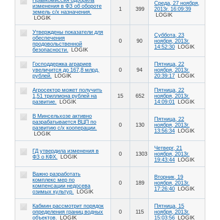
Среда, 27 ноября,
изменения в ФЗ об обороте
1
399
2013г. 16:09:39
земель с/х назначения.
LOGIK
LOGIK
Утверждены показатели для
Суббота, 23
обеспечения
0
90
ноября, 2013г.
продовольственной
14:52:30
LOGIK
безопасности.
LOGIK
Господдержка аграриев
Пятница, 22
увеличится до 167,8 млрд.
0
94
ноября, 2013г.
рублей.
LOGIK
20:39:17
LOGIK
Агросектор может получить
Пятница, 22
1,51 триллиона рублей на
15
652
ноября, 2013г.
развитие.
LOGIK
14:09:01
LOGIK
В Минсельхозе активно
Пятница, 22
разрабатывается ВЦП по
0
130
ноября, 2013г.
развитию с/х кооперации.
13:56:34
LOGIK
LOGIK
Четверг, 21
ГД утвердила изменения в
0
1303
ноября, 2013г.
ФЗ о КФХ.
LOGIK
19:43:44
LOGIK
Важно разработать
Вторник, 19
комплекс мер по
0
189
ноября, 2013г.
компенсации недосева
17:26:40
LOGIK
озимых культур.
LOGIK
Кабмин рассмотрит порядок
Пятница, 15
определения границ водных
0
115
ноября, 2013г.
объектов.
LOGIK
15:03:56
LOGIK