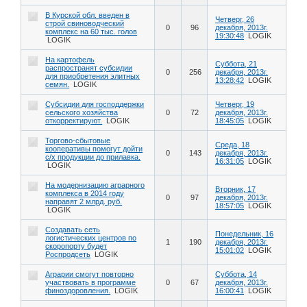
В Курской обл. введен в
Четверг, 26
строй свиноводческий
0
96
декабря, 2013г.
комплекс на 60 тыс. голов
19:30:48
LOGIK
LOGIK
На картофель
Суббота, 21
распространят субсидии
0
256
декабря, 2013г.
для приобретения элитных
13:28:42
LOGIK
семян.
LOGIK
Субсидии для господдержки
Четверг, 19
сельского хозяйства
0
72
декабря, 2013г.
откорректируют.
LOGIK
18:45:05
LOGIK
Торгово-сбытовые
Среда, 18
кооперативы помогут дойти
0
143
декабря, 2013г.
с/х продукции до прилавка.
16:31:05
LOGIK
LOGIK
На модернизацию аграрного
Вторник, 17
комплекса в 2014 году
0
97
декабря, 2013г.
направят 2 млрд. руб.
18:57:05
LOGIK
LOGIK
Создавать сеть
Понедельник, 16
логистических центров по
1
190
декабря, 2013г.
скоропорту будет
15:01:02
LOGIK
Роспродсеть
LOGIK
Аграрии смогут повторно
Суббота, 14
участвовать в программе
0
67
декабря, 2013г.
финоздоровления.
LOGIK
16:00:41
LOGIK