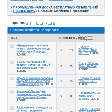
»
ПРОМЫШЛЕННАЯ ДОСКА БЕСПЛАТНЫХ ОБЪЯВЛЕНИЙ
»
БИЗНЕС-КЛУБ
»
Сельское хозяйство. Переработка
Страница:
«
1
…
10
11
12
13
»
Сельское хозяйство. Переработка
Последнее
Тема
Ответов
Просмотров
сообщение
«Предуралье» получило
Суббота, 2
статус племенного завода
0
124
августа, 2014г.
по башкирской породе.
00:16:11
LOGIK
LOGIK
В ОАО "Астраханский
Среда, 30 июля,
продукт" запустили новый
0
70
2014г. 20:00:45
цех содержания птиц.
LOGIK
LOGIK
«Русское молоко» пополнил
Вторник, 29 июля,
стадо КРС на 179 нетелей
0
78
2014г. 21:54:18
голштинской породы
LOGIK
LOGIK
Компания «Чикен Дак»
Понедельник, 28
увеличивает родительское
0
86
июля, 2014г.
стадо "пекинской" утки.
23:33:59
LOGIK
LOGIK
Распределены субсидии на
Четверг, 24 июля,
регионал программы
0
70
2014г. 13:44:38