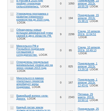
В России в 2016 году
Понедельник, 15
пройдет очередная
0
1050
апреля, 2013г.
сельхозперепись.
LOGIK
18:55:29
LOGIK
Утверждена программа о
Понедельник, 15
развитии племенного
0
194
апреля, 2013г.
коневодства до 2020 года.
15:38:22
LOGIK
LOGIK
Обнаружены новые
Среда, 10 апреля,
вспышки африканской чумы
9
2299
2013г. 11:04:51
свиней в двух областях РФ.
LOGIK
LOGIK
Минсельхоз РФ и
Среда, 10 апреля,
Росрыбхоз подписали
0
85
2013г. 10:49:13
соглашение о
LOGIK
сотрудничестве.
LOGIK
Определены предельные
Понедельник, 1
минимальные уровни цен на
0
825
апреля, 2013г.
зерно урожая 2013 года
13:29:18
LOGIK
LOGIK
Минсельхоз в рамках
Понедельник, 1
«пилотных» проектов
0
167
апреля, 2013г.
апробирует меры
12:43:41
LOGIK
поддержки.
LOGIK
Пятница, 29
Важнейший вопрос села-
6
2343
марта, 2013г.
Дороги.
LOGIK
10:50:12
LOGIK
Каждый гектар земли
Понедельник, 25
должен использоваться по