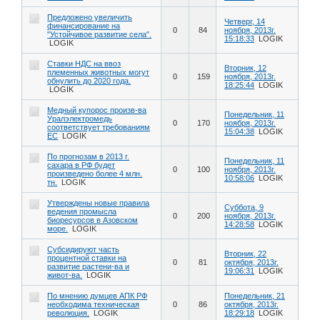
Предложено увеличить
Четверг, 14
финансирование на
0
84
ноября, 2013г.
"Устойчивое развитие села".
15:18:33
LOGIK
LOGIK
Ставки НДС на ввоз
Вторник, 12
племенных животных могут
0
159
ноября, 2013г.
обнулить до 2020 года.
18:25:44
LOGIK
LOGIK
Медный купорос произв-ва
Понедельник, 11
Уралэлектромедь
0
170
ноября, 2013г.
соответствует требованиям
15:04:38
LOGIK
ЕС
LOGIK
По прогнозам в 2013 г.
Понедельник, 11
сахара в РФ будет
0
100
ноября, 2013г.
произведено более 4 млн.
10:58:06
LOGIK
тн.
LOGIK
Утверждены новые правила
Суббота, 9
ведения промысла
0
200
ноября, 2013г.
биоресурсов в Азовском
14:28:58
LOGIK
море.
LOGIK
Субсидируют часть
Вторник, 22
процентной ставки на
0
81
октября, 2013г.
развитие растени-ва и
19:06:31
LOGIK
живот-ва.
LOGIK
По мнению думцев АПК РФ
Понедельник, 21
необходима техническая
0
86
октября, 2013г.
революция.
LOGIK
18:29:18
LOGIK