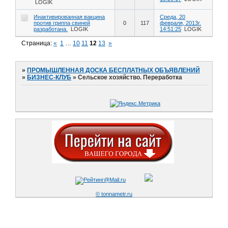
LOGIK
Инактивированная вакцина
Среда, 20
против гриппа свиней
0
117
февраля, 2013г.
разработана.
LOGIK
14:51:25
LOGIK
Страница:
«
1
…
10
11
12
13
»
»
ПРОМЫШЛЕННАЯ ДОСКА БЕСПЛАТНЫХ ОБЪЯВЛЕНИЙ
»
БИЗНЕС-КЛУБ
»
Сельское хозяйство. Переработка
© tonnametr.ru