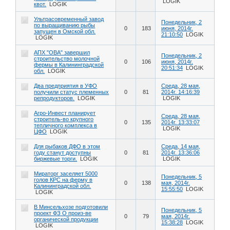
LOGIK
квот.
LOGIK
Ультрасовременный завод
Понедельник, 2
по выращиванию рыбы
0
183
июня, 2014г.
запущен в Омской обл.
21:10:50
LOGIK
LOGIK
АПХ "ОВА" завершил
Понедельник, 2
строительство молочной
0
106
июня, 2014г.
фермы в Калининградской
20:51:34
LOGIK
обл.
LOGIK
Два предприятия в УФО
Среда, 28 мая,
получили статус племенных
0
81
2014г. 14:16:39
репродукторов.
LOGIK
LOGIK
Агро-Инвест планирует
Среда, 28 мая,
строитель-во крупного
0
135
2014г. 13:33:07
тепличного комплекса в
LOGIK
ЦФО
LOGIK
Для рыбаков ДФО в этом
Среда, 14 мая,
году станут доступны
0
81
2014г. 13:36:06
биржевые торги.
LOGIK
LOGIK
Мираторг заселяет 5000
Понедельник, 5
голов КРС на ферму в
0
138
мая, 2014г.
Калининградской обл.
15:55:50
LOGIK
LOGIK
В Минсельхозе подготовили
Понедельник, 5
проект ФЗ О произ-ве
0
79
мая, 2014г.
органической продукции
15:38:28
LOGIK
LOGIK