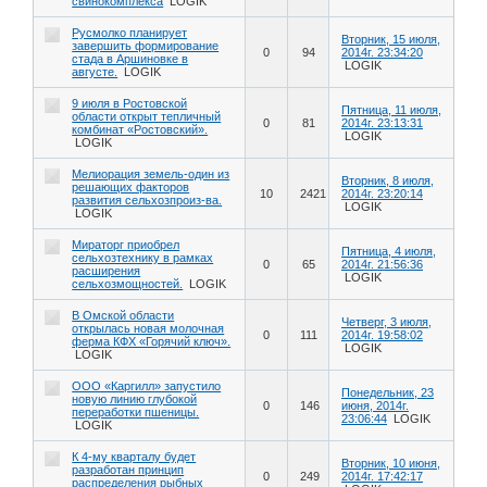
свинокомплекса
LOGIK
Русмолко планирует
Вторник, 15 июля,
завершить формирование
0
94
2014г. 23:34:20
стада в Аршиновке в
LOGIK
августе.
LOGIK
9 июля в Ростовской
Пятница, 11 июля,
области открыт тепличный
0
81
2014г. 23:13:31
комбинат «Ростовский».
LOGIK
LOGIK
Мелиорация земель-один из
Вторник, 8 июля,
решающих факторов
10
2421
2014г. 23:20:14
развития сельхозпроиз-ва.
LOGIK
LOGIK
Мираторг приобрел
Пятница, 4 июля,
сельхозтехнику в рамках
0
65
2014г. 21:56:36
расширения
LOGIK
сельхозмощностей.
LOGIK
В Омской области
Четверг, 3 июля,
открылась новая молочная
0
111
2014г. 19:58:02
ферма КФХ «Горячий ключ».
LOGIK
LOGIK
ООО «Каргилл» запустило
Понедельник, 23
новую линию глубокой
0
146
июня, 2014г.
переработки пшеницы.
23:06:44
LOGIK
LOGIK
К 4-му кварталу будет
Вторник, 10 июня,
разработан принцип
0
249
2014г. 17:42:17
распределения рыбных