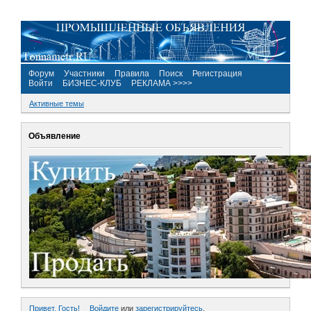
Форум
Участники
Правила
Поиск
Регистрация
Войти
БИЗНЕС-КЛУБ
РЕКЛАМА >>>>
Активные темы
Объявление
Привет, Гость!
Войдите
или
зарегистрируйтесь
.